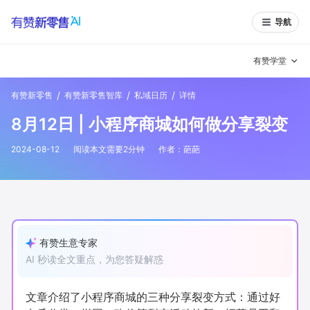
导航
有赞学堂
/
/
/
有赞新零售
有赞新零售智库
私域日历
详情
有赞说增长
8月12日 | 小程序商城如何做分享裂变
私域日历
增长方法
2024-08-12
阅读本文需要
2
分钟
作者：
葩葩
有赞说案例拆解
有赞专家说
有赞成功案例
新零售最佳实践
面对面聊增长
有赞生意专家
AI 秒读全文重点，为您答疑解惑
有赞春季发布会
实干家直播间
新零售大会
新零售茶会
文章介绍了小程序商城的三种分享裂变方式：通过好