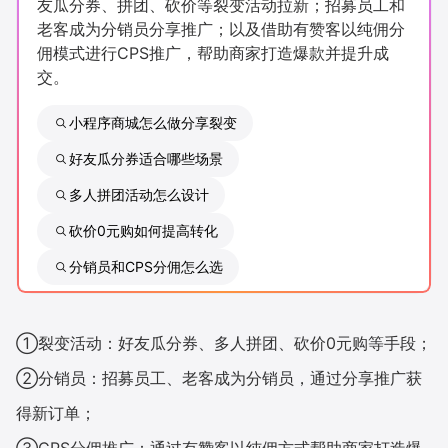
友瓜分券、拼团、砍价等裂变活动拉新；招募员工和
新零售私享会
门店经营增长公开课
老客成为分销员分享推广；以及借助有赞客以纯佣分
佣模式进行CPS推广，帮助商家打造爆款并提升成
AllValue
战略合作
交。
增长产品指南
小程序商城怎么做分享裂变
好友瓜分券适合哪些场景
智库
产品场景库
多人拼团活动怎么设计
产品更新动态
帮助中心
砍价0元购如何提高转化
行业洞察
分销员和CPS分佣怎么选
品牌消费观
行业报告
①裂变活动：好友瓜分券、多人拼团、砍价0元购等手段；
新零售资讯
②分销员：招募员工、老客成为分销员，通过分享推广获
培训课程
得新订单；
私域课程
新零售内参