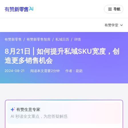
导航
有赞学堂
/
/
/
有赞新零售
有赞新零售智库
私域日历
详情
有赞说增长
8月21日 | 如何提升私域SKU宽度，创
私域日历
增长方法
造更多销售机会
有赞说案例拆解
有赞专家说
2024-08-21
阅读本文需要
2
分钟
作者：
葩葩
有赞成功案例
新零售最佳实践
面对面聊增长
有赞春季发布会
实干家直播间
有赞生意专家
AI 秒读全文重点，为您答疑解惑
新零售大会
新零售茶会