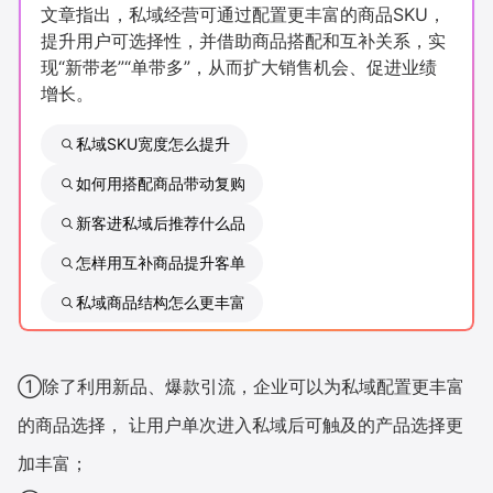
文章指出，私域经营可通过配置更丰富的商品SKU，
新零售私享会
门店经营增长公开课
提升用户可选择性，并借助商品搭配和互补关系，实
现“新带老”“单带多”，从而扩大销售机会、促进业绩
AllValue
战略合作
增长。
增长产品指南
私域SKU宽度怎么提升
智库
产品场景库
如何用搭配商品带动复购
新客进私域后推荐什么品
产品更新动态
帮助中心
怎样用互补商品提升客单
行业洞察
私域商品结构怎么更丰富
品牌消费观
行业报告
新零售资讯
①除了利用新品、爆款引流，企业可以为私域配置更丰富
的商品选择， 让用户单次进入私域后可触及的产品选择更
培训课程
加丰富；
私域课程
新零售内参