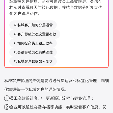
细掌握客户信息。企业可通过员工高效跟进、会话存
新零售私享会
门店经营增长公开课
档实时查看聊天与转化数据，并结合数据分析复盘优
化客户管理动作。
AllValue
战略合作
私域客户如何分层运营
增长产品指南
客户标签怎么设置更有效
智库
产品场景库
如何提高员工跟进效率
产品更新动态
帮助中心
会话存档怎么辅助管理
私域客户数据如何复盘
行业洞察
品牌消费观
行业报告
私域客户管理的关键是要通过分层运营和标签化管理，精细
新零售资讯
化掌握每一位私域客户的详细情况。
①员工高效跟进客户，更新跟进流程与标签管理；
培训课程
②企业可以通过会话存档等功能，实时查看客户信息、员
私域课程
新零售内参