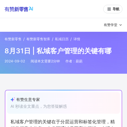
导航
有赞学堂
/
/
/
有赞新零售
有赞新零售智库
私域日历
详情
有赞说增长
8月31日 | 私域客户管理的关键有哪
私域日历
增长方法
2024-09-02
阅读本文需要
2
分钟
作者：
葩葩
有赞说案例拆解
有赞专家说
有赞成功案例
新零售最佳实践
面对面聊增长
有赞生意专家
AI 秒读全文重点，为您答疑解惑
有赞春季发布会
实干家直播间
新零售大会
新零售茶会
私域客户管理的关键在于分层运营和标签化管理，精