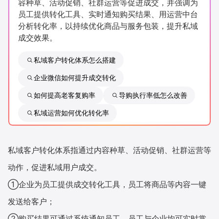
容种草、活动促销、社群运营等促进成交，并强调为
新零售私享会
门店经营增长公开课
员工提供转化工具、实时通知购买结果、用运营中台
分析转化率，以持续优化商品与服务包装，提升私域
AllValue
战略合作
成交效果。
增长产品指南
私域客户转化体系怎么搭建
企业微信如何提升成交转化
智库
产品场景库
如何提高老客复购率
导购执行率低怎么改善
产品更新动态
帮助中心
私域运营如何优化转化率
行业洞察
品牌消费观
行业报告
私域客户转化体系指通过内容种草、活动促销、社群运营等
动作，促进私域用户成交。
新零售资讯
①企业为员工提供成交转化工具，员工将商品等内容一键
培训课程
发送给客户；
私域课程
新零售内参
②购买结果可通过系统通知员工，员工与企业均可实时掌