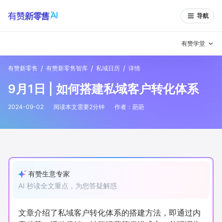
导航
有赞学堂
/
/
/
有赞新零售
有赞新零售智库
私域日历
详情
有赞说增长
9月1日 | 如何搭建私域客户转化体系
私域日历
增长方法
2024-09-02
阅读本文需要
2
分钟
作者：
葩葩
有赞说案例拆解
有赞专家说
有赞成功案例
新零售最佳实践
面对面聊增长
有赞生意专家
AI 秒读全文重点，为您答疑解惑
有赞春季发布会
实干家直播间
新零售大会
新零售茶会
文章介绍了私域客户转化体系的搭建方法，即通过内