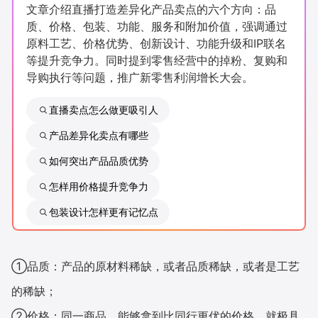
文章介绍直播打造差异化产品卖点的六个方向：品
新零售私享会
门店经营增长公开课
质、价格、包装、功能、服务和附加价值，强调通过
原料工艺、价格优势、创新设计、功能升级和IP联名
AllValue
战略合作
等提升竞争力。同时提到零售经营中的掉粉、复购和
导购执行等问题，推广新零售利润增长大会。
增长产品指南
直播卖点怎么做更吸引人
智库
产品场景库
产品差异化卖点有哪些
产品更新动态
帮助中心
如何突出产品品质优势
行业洞察
怎样用价格提升竞争力
包装设计怎样更有记忆点
品牌消费观
行业报告
新零售资讯
①品质：产品的原材料稀缺，或者品质稀缺，或者是工艺
培训课程
的稀缺；
私域课程
新零售内参
②价格：同一商品，能够拿到比同行更优的价格，就极具