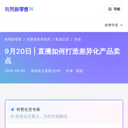
导航
有赞学堂
/
/
/
有赞新零售
有赞新零售智库
私域日历
详情
有赞说增长
9月20日 | 直播如何打造差异化产品卖
私域日历
增长方法
点
有赞说案例拆解
有赞专家说
2024-09-20
阅读本文需要
2
分钟
作者：
葩葩
有赞成功案例
新零售最佳实践
面对面聊增长
有赞春季发布会
实干家直播间
有赞生意专家
AI 秒读全文重点，为您答疑解惑
新零售大会
新零售茶会