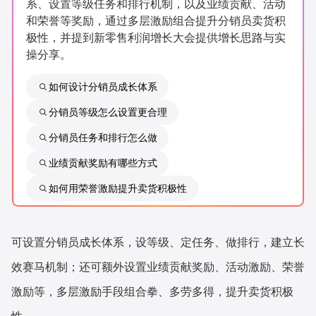
系、设置等级任务和排行机制，以及业绩贡献、活动
新零售私享会
门店经营增长公开课
和荣誉等奖励，通过多层激励组合提升分销员卖货积
极性，并提到新零售利润增长大会提供增长思路与实
AllValue
战略合作
操分享。
增长产品指南
如何设计分销员成长体系
分销员等级怎么设置更合理
智库
产品场景库
分销员任务和排行怎么做
产品更新动态
帮助中心
业绩贡献奖励有哪些方式
行业洞察
如何用荣誉激励提升卖货积极性
品牌消费观
行业报告
可设置分销员成长体系，设等级、定任务、做排行，建立长
新零售资讯
效赛马机制；还可额外设置业绩贡献奖励、活动激励、荣誉
培训课程
激励等，多层激励手段组合拳、多劳多得，提升卖货积极
私域课程
新零售内参