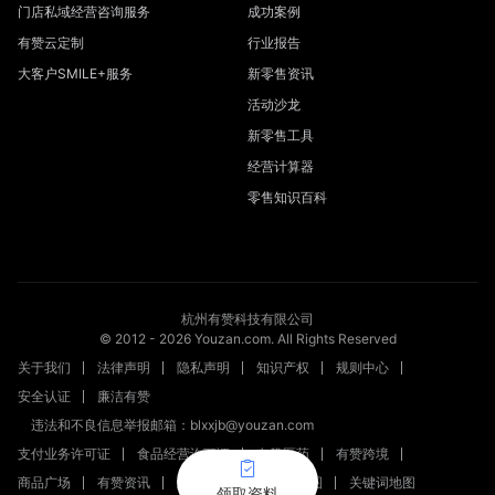
门店私域经营咨询服务
成功案例
有赞云定制
行业报告
大客户SMILE+服务
新零售资讯
活动沙龙
新零售工具
经营计算器
零售知识百科
杭州有赞科技有限公司
© 2012 -
2026
Youzan.com. All Rights Reserved
关于我们
法律声明
隐私声明
知识产权
规则中心
安全认证
廉洁有赞
违法和不良信息举报邮箱：blxxjb@youzan.com
支付业务许可证
食品经营许可证
有赞医药
有赞跨境
商品广场
有赞资讯
新零售文章
站点地图
关键词地图
领取资料