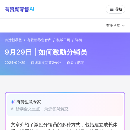
导航
有赞学堂
/
/
/
有赞新零售
有赞新零售智库
私域日历
详情
有赞说增长
9月29日 | 如何激励分销员
私域日历
增长方法
2024-09-29
阅读本文需要
2
分钟
作者：
葩葩
有赞说案例拆解
有赞专家说
有赞成功案例
新零售最佳实践
面对面聊增长
有赞生意专家
AI 秒读全文重点，为您答疑解惑
有赞春季发布会
实干家直播间
新零售大会
新零售茶会
文章介绍了激励分销员的多种方式，包括建立成长体