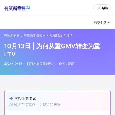
导航
有赞学堂
/
/
/
有赞新零售
有赞新零售智库
私域日历
详情
有赞说增长
10月13日 | 为何从重GMV转变为重
私域日历
增长方法
LTV
有赞说案例拆解
有赞专家说
2024-10-14
阅读本文需要
2
分钟
作者：
葩葩
有赞成功案例
新零售最佳实践
面对面聊增长
有赞春季发布会
实干家直播间
有赞生意专家
AI 秒读全文重点，为您答疑解惑
新零售大会
新零售茶会