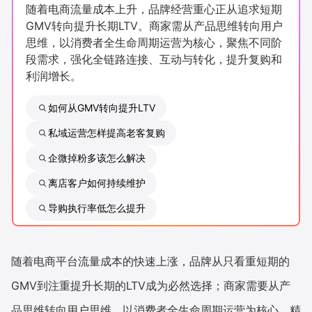
随着电商流量成本上升，品牌经营重心正从追求短期
新零售私享会
门店经营增长公开课
GMV转向提升长期LTV。商家需从产品思维转向用户
思维，以消费者全生命周期运营为核心，聚焦不同阶
AllValue
战略合作
段需求，强化全链路连接、互动与转化，提升复购和
利润增长。
增长产品指南
如何从GMV转向提升LTV
智库
产品场景库
私域运营怎样提高老客复购
产品更新动态
帮助中心
企微掉粉多该怎么解决
行业洞察
离店客户如何持续维护
导购执行率低怎么提升
品牌消费观
行业报告
新零售资讯
随着电商平台流量成本的快速上涨，品牌从只看重短期的
培训课程
GMV到注重提升长期的LTV成为必然选择；商家需要从产
私域课程
新零售内参
品思维转向用户思维，以消费者全生命周期运营为核心，精