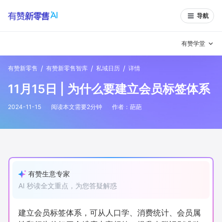
导航
有赞学堂
/
/
/
有赞新零售
有赞新零售智库
私域日历
详情
有赞说增长
11月15日 | 为什么要建立会员标签体系
私域日历
增长方法
2024-11-15
阅读本文需要
2
分钟
作者：
葩葩
有赞说案例拆解
有赞专家说
有赞成功案例
新零售最佳实践
面对面聊增长
有赞生意专家
AI 秒读全文重点，为您答疑解惑
有赞春季发布会
实干家直播间
新零售大会
新零售茶会
建立会员标签体系，可从人口学、消费统计、会员属