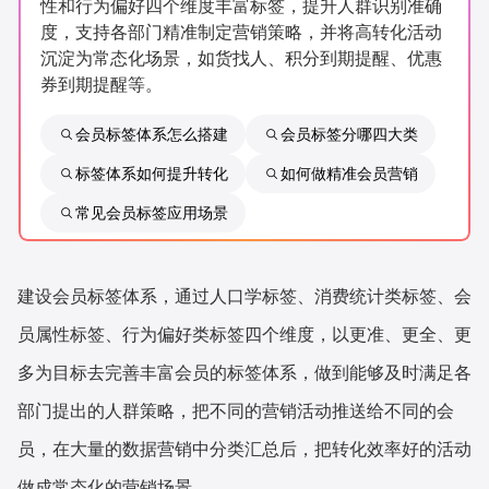
性和行为偏好四个维度丰富标签，提升人群识别准确
新零售私享会
门店经营增长公开课
度，支持各部门精准制定营销策略，并将高转化活动
沉淀为常态化场景，如货找人、积分到期提醒、优惠
AllValue
战略合作
券到期提醒等。
增长产品指南
会员标签体系怎么搭建
会员标签分哪四大类
标签体系如何提升转化
如何做精准会员营销
智库
产品场景库
常见会员标签应用场景
产品更新动态
帮助中心
行业洞察
建设会员标签体系，通过人口学标签、消费统计类标签、会
品牌消费观
行业报告
员属性标签、行为偏好类标签四个维度，以更准、更全、更
多为目标去完善丰富会员的标签体系，做到能够及时满足各
新零售资讯
部门提出的人群策略，把不同的营销活动推送给不同的会
培训课程
员，在大量的数据营销中分类汇总后，把转化效率好的活动
私域课程
新零售内参
做成常态化的营销场景。