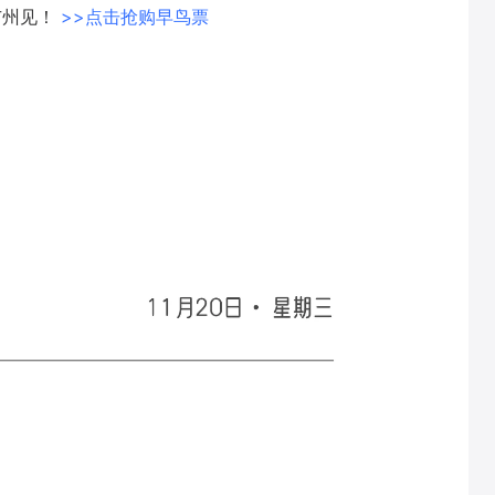
广州见！
>>点击抢购早鸟票