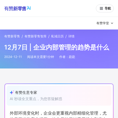
导航
有赞学堂
/
/
/
有赞新零售
有赞新零售智库
私域日历
详情
有赞说增长
12月7日 | 企业内部管理的趋势是什么
私域日历
增长方法
2024-12-11
阅读本文需要
1
分钟
作者：
葩葩
有赞说案例拆解
有赞专家说
有赞成功案例
新零售最佳实践
面对面聊增长
有赞生意专家
AI 秒读全文重点，为您答疑解惑
有赞春季发布会
实干家直播间
新零售大会
新零售茶会
外部环境变化时，企业会更重视内部精细化管理，尤