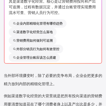
其是渠道数字化经营。核心是让营销费用投向和产出
新零售私享会
门店经营增长公开课
可追溯，过程有数据沉淀，并通过台账管理实现费用
流水可查、营销人员行为可控。
AllValue
战略合作
企业内部精细化管理有哪些趋势
增长产品指南
渠道数字化经营怎么落地
智库
产品场景库
营销费用如何做到可追溯
产品更新动态
帮助中心
外部分销员行为如何有效管控
企业管理台账应该怎么搭建
行业洞察
品牌消费观
行业报告
当外部环境骤变时，除了必要的竞争布局，企业会把更多的
新零售资讯
精力放到内部的精细化管理上。
培训课程
例如渠道数字化经营的大背景就是把所有投向渠道的营销费
用要清楚知道花在了哪个消费者身上以及产出比是多少，并
私域课程
新零售内参