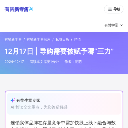
导航
有赞学堂
/
/
/
有赞新零售
有赞新零售智库
私域日历
详情
有赞说增长
12月17日 | 导购需要被赋予哪“三力”
私域日历
增长方法
2024-12-17
阅读本文需要
1
分钟
作者：
葩葩
有赞说案例拆解
有赞专家说
有赞成功案例
新零售最佳实践
面对面聊增长
有赞生意专家
AI 秒读全文重点，为您答疑解惑
有赞春季发布会
实干家直播间
新零售大会
新零售茶会
连锁实体品牌在存量竞争中需加快线上线下融合与数