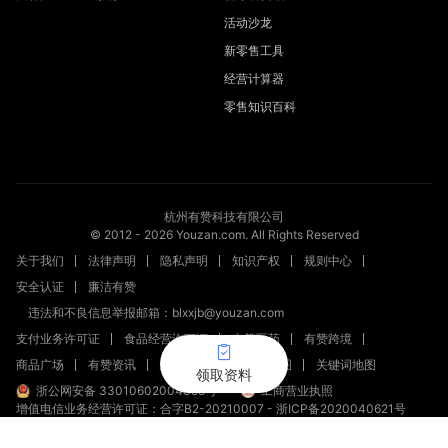
活动沙龙
新零售工具
经营计算器
零售知识百科
杭州有赞科技有限公司
© 2012 -
2026
Youzan.com. All Rights Reserved
关于我们
法律声明
隐私声明
知识产权
规则中心
安全认证
廉洁有赞
违法和不良信息举报邮箱：blxxjb@youzan.com
支付业务许可证
食品经营许可证
有赞医药
有赞跨境
商品广场
有赞资讯
新零售文章
站点地图
关键词地图
领取资料
浙公网安备 33010602004358号
工商营业执照
增值电信业务经营许可证：合字B2-20210007
-
浙ICP备2020040621号
新出发浙备字第20230002号