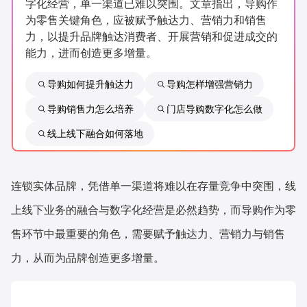
字化经营，单一渠道已难以突围。文章指出，导购作
新零售私享会
门店经营增长公开课
为零售关键角色，应被赋予触达力、营销力和销售
力，以提升品牌触达消费者、开展营销和促进成交的
AllValue
战略合作
能力，进而创造更多增量。
增长产品指南
导购如何提升触达力
导购怎样增强营销力
导购销售力怎么培养
门店导购数字化怎么做
智库
产品场景库
线上线下融合如何落地
产品更新动态
帮助中心
行业洞察
连锁实体品牌，凭借单一渠道将难以在存量竞争中突围，线
品牌消费观
行业报告
上线下业务的融合与数字化经营是必然趋势，而导购作为零
售环节中最重要的角色，需要赋予触达力、营销力与销售
新零售资讯
力，从而为品牌创造更多增量。
培训课程
私域课程
新零售内参