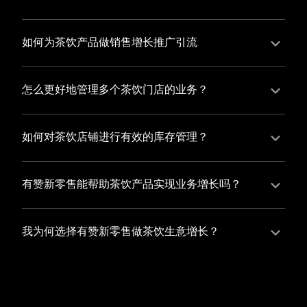
并不断优化服务，提高顾客体验，从而增加顾客忠诚
您可以使用有赞的裂变营销功能，通过给用户发放优惠
度。
券、邀请好友等方式，吸引更多的用户下单购买，并激
如何为茶饮产品做销售增长推广引流
励已有用户再次购买，从而提高订单量
有赞新零售旗下产品营销工具、比如优惠券、满减活动
等，吸引更多客户到店消费。另外，通过有赞的微信公
怎么更好地管理多个茶饮门店的业务？
众号、小程序等线上渠道，宣传您的门店和商品，也可
有赞新零售一站式解决方案，包括有赞微商城、有赞私
以帮助您增加客流量，赢得客户的青睐
域运营以及有赞小程序商城，将助您轻松打通线上线下
如何对茶饮店铺进行有效的库存管理？
渠道，实现多个茶饮门店的统一管理与智能运营，让您
您可以使用有赞的门店管理系统，它可以帮助您实现门
的业务蓬勃发展，收获更多满意客户。
店数据的集中管理，包括订单管理、员工管理、库存管
有赞新零售能帮助茶饮产品实现业务增长吗？
理等，让您轻松掌控门店运营状况，提高管理效率
有赞新零售作为业内领先的一站式解决方案，整合线上
线下渠道、提供多样化店铺搭建、会员营销和大数据分
我为何选择有赞新零售做茶饮生意增长？
析等丰富的产品组合，能够有效助力茶饮产品拓展市
选择有赞新零售，您将轻松融合茶饮生意所需的微商
场、提升销售业绩，为您实现业务增长保驾护航。
城、有赞私域运营以及有赞小程序商城等多元化销售渠
道，借助丰富的营销玩法和精准的数据分析，全方位提