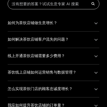
如何为茶饮店铺做生意增长？
为茶饮店铺实现持续生意增长，您可以通过有赞新零售
的一体化解决方案，整合线上线下资源，实现商品管
如何解决茶饮店铺客户流失的问题？
理、会员营销和门店拓展的智能升级，从而提高茶饮店
茶饮店铺精细化运营，有赞私域运营助您轻松解决客户
铺的运营效率，促进业务增长。
流失问题，通过有赞微商城、有赞小程序商城搭建专属
线上开通茶饮店铺需要多少费用？
品牌阵地，打造精准营销活动，为您锁定客户，提升复
选择有赞新零售，您可以开通茶饮店铺，快速搭建属于
购率，实现业绩增长！
您的有赞微商城，我们为您提供有赞微商城、有赞私域
茶饮线上店铺如何运营销售与数据管理？
运营和有赞小程序商城等一站式新零售解决方案，与您
有赞新零售旗下的有赞微商城、有赞私域运营和有赞小
共同打造独具特色的品牌，携手共创辉煌事业！
程序商城，为您的线上店铺提供一站式解决方案，从运
怎么实现茶饮门店的顾客忠诚度增长？
营销售到数据管理，助力您轻松打造高效盈利的电商生
您可以使用有赞的会员管理系统，建立自己的会员体
态。
系，通过赠送积分、折扣等福利来吸引顾客再次购买，
我应如何提升茶饮店铺的订单量？