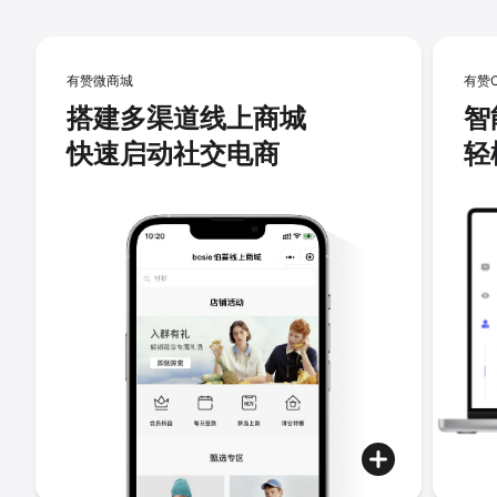
有赞微商城
有赞
搭建多渠道线上商城
智
快速启动社交电商
轻