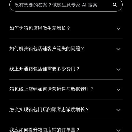
如何为箱包店铺做生意增长？
为箱包店铺实现持续生意增长，您可以通过有赞新零售
的一体化解决方案，整合线上线下资源，实现商品管
如何解决箱包店铺客户流失的问题？
理、会员营销和门店拓展的智能升级，从而提高箱包店
箱包店铺精细化运营，有赞私域运营助您轻松解决客户
铺的运营效率，促进业务增长。
流失问题，通过有赞微商城、有赞小程序商城搭建专属
线上开通箱包店铺需要多少费用？
品牌阵地，打造精准营销活动，为您锁定客户，提升复
选择有赞新零售，您可以开通箱包店铺，快速搭建属于
购率，实现业绩增长！
您的有赞微商城，我们为您提供有赞微商城、有赞私域
箱包线上店铺如何运营销售与数据管理？
运营和有赞小程序商城等一站式新零售解决方案，与您
有赞新零售旗下的有赞微商城、有赞私域运营和有赞小
共同打造独具特色的品牌，携手共创辉煌事业！
程序商城，为您的线上店铺提供一站式解决方案，从运
怎么实现箱包门店的顾客忠诚度增长？
营销售到数据管理，助力您轻松打造高效盈利的电商生
您可以使用有赞的会员管理系统，建立自己的会员体
态。
系，通过赠送积分、折扣等福利来吸引顾客再次购买，
我应如何提升箱包店铺的订单量？