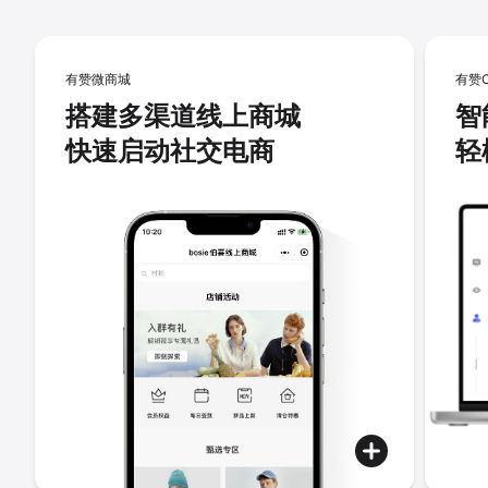
有赞微商城
有赞
搭建多渠道线上商城
智
快速启动社交电商
轻