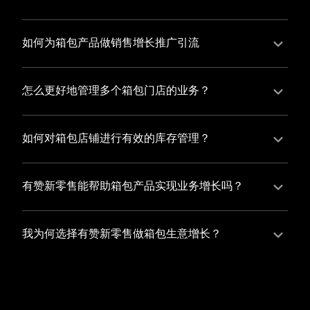
并不断优化服务，提高顾客体验，从而增加顾客忠诚
您可以使用有赞的裂变营销功能，通过给用户发放优惠
度。
券、邀请好友等方式，吸引更多的用户下单购买，并激
如何为箱包产品做销售增长推广引流
励已有用户再次购买，从而提高订单量
有赞新零售旗下产品营销工具、比如优惠券、满减活动
等，吸引更多客户到店消费。另外，通过有赞的微信公
怎么更好地管理多个箱包门店的业务？
众号、小程序等线上渠道，宣传您的门店和商品，也可
有赞新零售一站式解决方案，包括有赞微商城、有赞私
以帮助您增加客流量，赢得客户的青睐
域运营以及有赞小程序商城，将助您轻松打通线上线下
如何对箱包店铺进行有效的库存管理？
渠道，实现多个箱包门店的统一管理与智能运营，让您
您可以使用有赞的门店管理系统，它可以帮助您实现门
的业务蓬勃发展，收获更多满意客户。
店数据的集中管理，包括订单管理、员工管理、库存管
有赞新零售能帮助箱包产品实现业务增长吗？
理等，让您轻松掌控门店运营状况，提高管理效率
有赞新零售作为业内领先的一站式解决方案，整合线上
线下渠道、提供多样化店铺搭建、会员营销和大数据分
我为何选择有赞新零售做箱包生意增长？
析等丰富的产品组合，能够有效助力箱包产品拓展市
选择有赞新零售，您将轻松融合箱包生意所需的微商
场、提升销售业绩，为您实现业务增长保驾护航。
城、有赞私域运营以及有赞小程序商城等多元化销售渠
道，借助丰富的营销玩法和精准的数据分析，全方位提