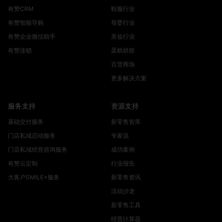
有赞CRM
鞋服行业
有赞智能导购
母婴行业
有赞企业微信助手
美妆行业
有赞连锁
蛋糕烘焙
百货商场
更多解决方案
服务支持
资源支持
基础交付服务
新零售智库
门店私域启动服务
专家说
门店私域经营咨询服务
成功案例
有赞云定制
行业报告
大客户SMILE+服务
新零售资讯
活动沙龙
新零售工具
经营计算器