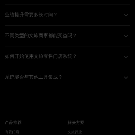
文旅零售门店系统的核心功能包括库存管理、消费者行为分
析、订单处理和客户关系管理等。这些功能相互配合，帮助
业绩提升需要多长时间？
商家实时跟踪销售数据和库存状态，为决策提供依据。此
业绩提升的时间框架因商家具体情况而异，但通常在实施文
外，系统还支持个性化的营销活动，推动消费和复购。
旅零售行业解决方案后，商家可在短期内看到初步效果。通
不同类型的文旅商家都能受益吗？
过不断积累消费者数据和优化运营策略，长效的业绩增长则
是的，文旅零售行业解决方案适用于不同类型的文旅商家，
可能需要几个月的时间。关键在于持续关注消费者需求和市
包括景区商店、旅游纪念品店、在线旅游平台等。无论您的
场变化。
如何开始使用文旅零售门店系统？
业务模式如何，我们的系统都能为您提供量身定制的解决方
要开始使用文旅零售门店系统，您需要首先注册并创建您的
案，帮助您实现有效的客户运营和业绩增长。
商家账户。随后，您可以根据系统提供的操作指南设置您的
系统能否与其他工具集成？
门店信息，导入顾客数据，并创建相应的营销活动。一旦系
我们的文旅零售客户运营管理系统支持与多种常用工具的集
统设置完毕，您就可以开始享受智能化运营带来的效益了。
成，例如CRM系统、电子邮件营销工具和社交媒体平台。通
过这些集成，您可以实现信息的无缝同步，提高工作效率，
并让营销活动更加系统化与自动化。
产品推荐
解决方案
有赞门店
文旅行业