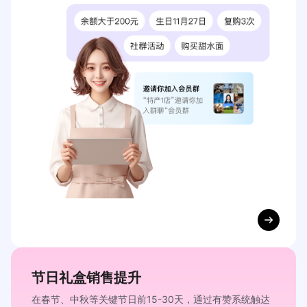
开设在校区、博物馆、旅游景区等周边的文创礼品综合店，
售卖专属文化IP及城市文化元素的服饰、文具、工艺品等文
创礼品
获取解决方案
美术馆 ｜ 艺术馆
节日礼盒销售提升
举办各类艺术展览、讲座的场馆，馆内面积较大，同时经营
艺术展览类售票、衍生品/文创零售、咖啡餐饮等多种业态
在春节、中秋等关键节日前15-30天，通过有赞系统触达