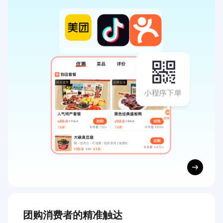
聚焦离店客户转化

网红臭豆腐品牌年销售额增长300%
有赞文旅零售行业解
决方案
帮助商家解决
门店消费者复购
有赞已帮助
55,833
个品牌 赋能
2,058,344
名销售人员
团购消费者的精准触达
成功与
122,643,473
名消费者建立可持续客户关系