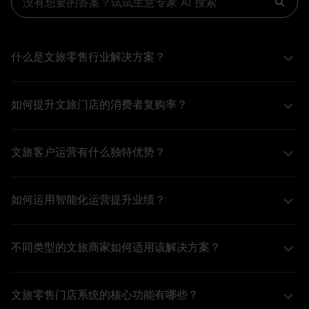
什么是文旅零售行业解决方案？
文旅零售行业解决方案是针对文旅行业商家量身定制的一套
系统，旨在提升消费者的复购率并推动业绩增长。该解决方
如何提升文旅门店的消费者复购率？
案运用智能化运营手段，通过分析消费者行为和偏好，实施
提升文旅门店消费者复购率的关键在于实施精准的客户运营
精细化的运营策略，从而帮助不同类型的文旅商家实现可持
管理系统。通过对消费者数据的深入分析，商家可以制定个
续的发展。
文旅客户运营有什么独特优势？
性化营销策略和优惠方案，刺激消费者的购买欲望。同时，
文旅客户运营不仅可以通过数据分析和智能技术提升消费者
注重客户关系管理和客户体验，能有效提高消费者的忠诚
的满意度和购买体验，还能实现更加有效的推广和营销。独
度，从而实现复购增长。
如何运用智能化运营提升业绩？
特的优势在于它能够精准识别目标人群，并运用个性化的营
智能化运营通过使用先进的数据分析技术和人工智能工具，
销策略，满足不同消费者的需求，从而实现商业目标的快速
能够深入洞察消费者的行为模式和偏好。商家可以基于这些
达成。
不同类型的文旅商家如何适用该解决方案？
洞察制定科学的营销策略，从而提高产品推广的精准度和有
有赞文旅零售行业解决方案适用于各种文旅商家。无论是景
效性。通过不断优化运营策略，商家能实现业绩的持续增
区、酒店还是旅游产品销售商，均可根据自身需求，灵活调
长。
文旅零售门店系统的核心功能有哪些？
整系统的应用，从而实现业绩增长。