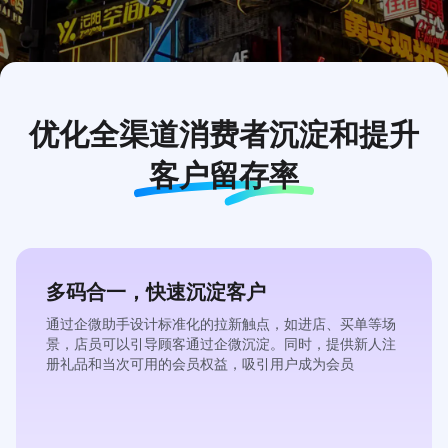
文旅零售行业
解决方案
智能化运营驱动游客复购增长，通过精细化消费者运营策略，精
准触达
目标人群，显著带来复购收入的提升
优化全渠道消费者沉淀和
提升
立即获取
客户留存率
多码合一，快速沉淀客户
通过企微助手设计标准化的拉新触点，如进店、买单等场
景，店员可以引导顾客通过企微沉淀。同时，提供新人注
册礼品和当次可用的会员权益，吸引用户成为会员