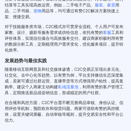
结算等工具实现高效运营。例如，二手电子产品、
服装
、
家居
用
品、二手书籍、
宠物
用品等，均可通过有赞C2C解决方案快捷上
架、便捷交易。
对于技能服务类市场，C2C模式亦可贯穿全流程。个人用户可发布
家教、设计、摄影等服务需求或供给信息，依托有赞的
客服
工具和
评价体系，实现信任撮合与高效服务交付。建议商家积极利用有赞
的数据分析工具，定期梳理用户需求变化，优化服务项目，提升转
化效率。
发展趋势与最佳实践
随着移动互联网普及和社交媒体渗透，C2C交易正呈现出多元化、
社交化、去中心化等趋势。以有赞为例，平台支持微信生态深度集
成，卖家可通过社群运营、直播带货等方式增强用户粘性，提高复
购率。建议个人商家主动构建
私域流量池
，利用有赞的客户管理工
具，定期推送新品或促销信息，形成稳定的用户社群。
在合规和风控方面，C2C平台需不断完善商品审核、身份认证、信
用评价等机制，预防欺诈和假货问题。商家可借助有赞的风控模
块，设置关键词屏蔽、自动审核等规则，提升交易安全性和平台公
信力。