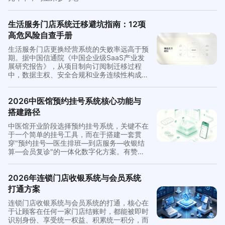
生活服务门店系统迁移避坑指南：12项
高危风险自查手册
生活服务门店更换经营系统的失败率远高于预
期。据中国信通院《中国企业级SaaS产业发
展研究报告》，从项目制向订阅制迁移过程
中，数据主权、安全合规和业务连续性构成三
大核心风险域。本文基于美容院、健身房、中
医馆、瑜伽馆、美甲店等业态的迁移实践，整
理出覆盖合同签署前、数据迁移中、系统上线
2026中医馆预约挂号系统核心功能与
后三个阶段共12项风险自查清单，帮助门店
搭建路径
经营者在换系统前完成系统性风险排查。
中医馆开业阶段选择预约挂号系统，关键不在
于一个简单的挂号工具，而在于搭建一套贯
穿"预约挂号—医生排班—到店服务—收银结
算—会员复诊"的一体化数字化方案。有赞本
地生活针对中医馆场景提供的解决方案，覆盖
从线上分时预约到线下全流程履约的完整能
力，适合新开业单体馆或计划扩张的连锁中医
2026年连锁门店收银系统与会员系统
品牌快速落地。
打通方案
连锁门店收银系统与会员系统的打通，核心在
于让顾客在任何一家门店结账时，都能被即时
识别身份、享受统一权益、积累统一积分，而