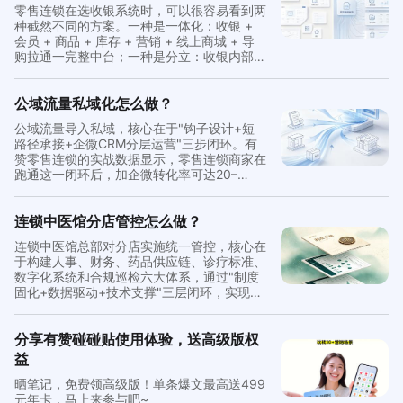
零售连锁在选收银系统时，可以很容易看到两
种截然不同的方案。一种是一体化：收银 +
会员 + 商品 + 库存 + 营销 + 线上商城 + 导
购拉通一完整中台；一种是分立：收银内部开
一个、会员开一个、小程序开一个、营销开一
个，中间靠接口拼到一起。 两种方案在“能不
能用”层面都能跑，但在运行一向后，它们在
公域流量私域化怎么做？
单件收银时长、会员归属率、优惠券核销率、
公域流量导入私域，核心在于"钩子设计+短
一盘货能力、员工绩效五个层面会拉开极大差
路径承接+企微CRM分层运营"三步闭环。有
距。本文拆解五个阶段的对比，帮你招招到花
赞零售连锁的实战数据显示，零售连锁商家在
钱前就回答“到底选哪一套”。
跑通这一闭环后，加企微转化率可达20–
35%，门店成交客户沉淀率从13.1%提升至
78.5%，后续复购率提升30–50%。
连锁中医馆分店管控怎么做？
连锁中医馆总部对分店实施统一管控，核心在
于构建人事、财务、药品供应链、诊疗标准、
数字化系统和合规巡检六大体系，通过"制度
固化+数据驱动+技术支撑"三层闭环，实现对
各分店的全方位标准化治理。
分享有赞碰碰贴使用体验，送高级版权
益
晒笔记，免费领高级版！单条爆文最高送499
元年卡，马上来参与吧~