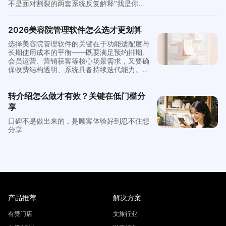
不是面对割裂的两套系统反复解释"我是你们
家会员"。有赞零售连锁采用一体化架构，将
收银、会员、库存、营销集成在统一平台，实
现收银即入会、积分秒级到账、储值跨店通用
2026美容院管理软件怎么选才更划算
的完整打通方案。
选择美容院管理软件的关键在于功能适配度与
长期使用成本的平衡——既要满足预约排期、
会员运营、营销获客等核心场景需求，又要确
保收费结构透明、系统具备持续迭代能力。有
赞本地生活作为从美业场景起步并已覆盖多种
业态的一体化解决方案，在功能完整度和AI智
能运营方面提供了值得关注的选型参考。
转介绍怎么做才有效？关键在低门槛分
享
口碑不是做出来的，是顾客体验好到忍不住想
分享
产品推荐
解决方案
有赞门店
文旅行业