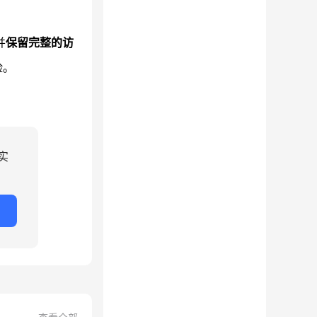
并
保留完整的访
险。
实