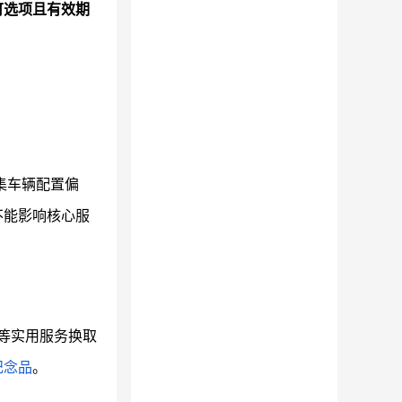
可选项且有效期
集车辆配置偏
不能影响核心服
"等实用服务换取
纪念品
。