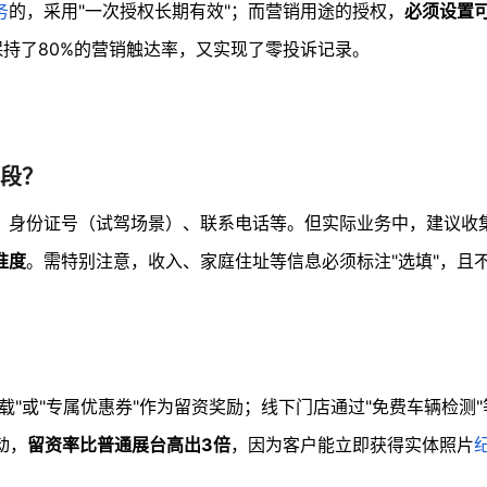
务
的，采用"一次授权长期有效"；而营销用途的授权，
必须设置
持了80%的营销触达率，又实现了零投诉记录。
段？
、身份证号（试驾场景）、联系电话等。但实际业务中，建议收
准度
。需特别注意，收入、家庭住址等信息必须标注"选填"，且
载"或"专属优惠券"作为留资奖励；线下门店通过"免费车辆检测
动，
留资率比普通展台高出3倍
，因为客户能立即获得实体照片