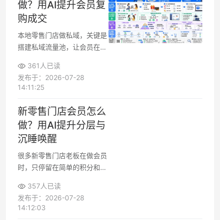
做？用AI提升会员复
购成交
本地零售门店做私域，关键是
搭建私域流量池，让会员在店
外持续看到你、愿意复购。很
361人已读
多老板担心没有运营团队、内
发布于：2026-07-28
容产不出来、会员数据混乱，
14:11:25
其实可以借助AI内容生产和会
员分层工具，把复杂的私域运
新零售门店会员怎么
营拆成可执行流程。有赞龙虾
做？用AI提升分层与
等工具能在会员管理和内容运
沉睡唤醒
营上提供支持，帮助线下门店
把老客留在私域持续成交。
很多新零售门店老板在做会员
时，只停留在简单的积分和打
折，结果线上线下一体化会员
357人已读
体系没有发挥价值，沉睡会员
发布于：2026-07-28
越来越多。要把会员真正运营
14:12:03
起来，需要从分层、触达和唤