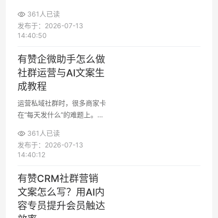
AI 客户画像与客户分析建
361人已读
议，可以把原本粗放的企微私
发布于：2026-07-13
域运营变成可视化的精细化管
14:40:50
理。只要搞清楚客户标签与AI
画像的关系，就能为不同客户
有赞企微助手怎么做
生成差异化运营策略与话术，
社群运营与AI文案生
帮助团队提升转化与复购。
成教程
运营私域社群时，很多商家卡
在“每天发什么”的难题上。通
过有赞企微助手，你可以一边
361人已读
管理微信/企微社群，一边借
发布于：2026-07-13
助AI文案生成社群话术，快速
14:40:12
产出互动与促销内容，提升社
群成交率。下面用清晰流程拆
有赞CRM社群营销
解，有赞企微助手怎么做社群
文案怎么写？用AI内
运营，以及社群互动文案怎么
容专员提升会员触达
写、促销文案怎么写，更适合