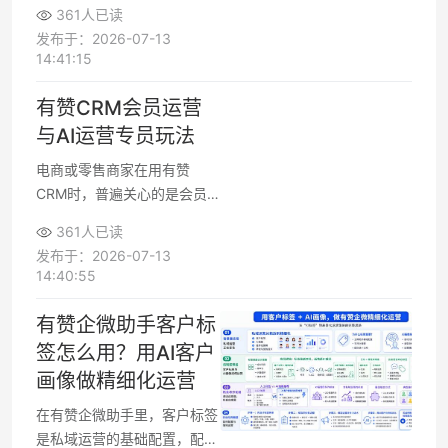
话术、缺玩法”。借助有赞智
361人已读
能导购，可以让AI按门店和品
发布于：2026-07-13
牌实际情况，自动生成导购跟
14:41:15
进方案、针对不同会员分层给
出社群运营方案模板，帮助导
有赞CRM会员运营
购和运营团队标准化执行，把
与AI运营专员玩法
会员社群真正运营起来，而不
是只停留在建群拉人阶段。
电商或零售商家在用有赞
CRM时，普遍关心的是会员
复购和活跃度怎么提升，以及
361人已读
运营方案是否能快速落地。借
发布于：2026-07-13
助有赞自带的AI运营专员生成
14:40:55
运营方案，运营人员可以从零
开始搭建会员体系，也能在原
有赞企微助手客户标
有方案基础上做精细化优化，
签怎么用？用AI客户
让活动更贴合人群标签和购买
画像做精细化运营
周期，既方便汇报给老板，又
能直接用于执行。
在有赞企微助手里，客户标签
是私域运营的基础配置，配合