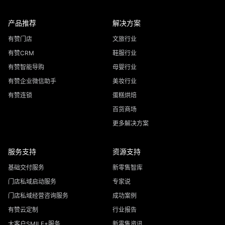
产品推荐
解决方案
有赞门店
文旅行业
有赞CRM
鞋服行业
有赞智能导购
母婴行业
有赞企业微信助手
美妆行业
有赞连锁
蛋糕烘焙
百货商场
更多解决方案
服务支持
资源支持
基础交付服务
新零售智库
门店私域启动服务
专家说
门店私域经营咨询服务
成功案例
有赞云定制
行业报告
大客户SMILE+服务
新零售资讯