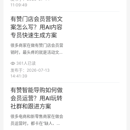
标，再选合适的AI工具场景化
11:09:49
落地。通过构建美妆店数字化
会员体系、AI导购和精准营
有赞门店会员营销文
销，美妆零售智能化不只属于
案怎么写？用AI内容
大品牌，小型门店一样能用AI
专员快速生成方案
拉高复购和转化。
很多商家在做有赞门店会员营
销时，最头疼的就是活动文案
既要能转化，还要写得快、写
361人已读
得准。通过AI内容专员生成会
发布于：2026-07-13
员营销文案，可以先选活动目
14:41:39
标（拉新、促活、复购），再
选择有赞门店对应的触达渠道
有赞智能导购如何做
（短信、朋友圈、公众号
会员运营？用AI玩转
等），就能快速得到一整套可
社群和跟进方案
直接落地的文案模板，用来做
基础配置或活动执行。
很多电商和新零售商家在做会
员运营时，都卡在“缺人、缺