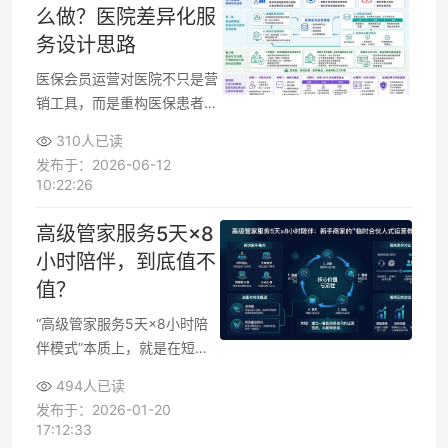
案，既能兼顾合规与安全，又
么做？医院差异化服
能让患者觉得“划算、好用、
务设计思路
值得持续来”，为医院搭建长
期的患者运营基础。
医保会员运营对医院不只是营
销工具，而是重构医保患者服
务体验的底层方法。医院在设
310人已读
计医保会员运营模式时，需要
发布于：2026-06-12
同时兼顾医保政策合规与患者
10:22:26
就诊价值提升，通过分层权
益、差异化服务和闭环管理，
高级管家服务5天×8
提高医保患者粘性、复诊率与
小时陪伴，到底值不
单次就诊价值，让医保患者真
值？
正愿意“常来、愿来、值回票
价”。
“高级管家服务5天×8小时陪
伴模式”本质上，就是在短时
间内给你配一个“临时合伙人
494人已读
式运营教练”，每天稳定在
发布于：2026-01-20
线，一起看数据、调策略、改
17:12:33
页面。关键在于能否在这5天