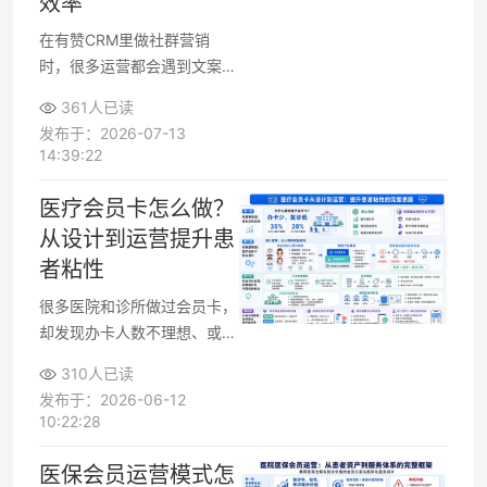
效率
电商、门店和新媒体运营实战
使用。
在有赞CRM里做社群营销
时，很多运营都会遇到文案耗
时长、触达效果不稳定的问
361人已读
题。利用有赞CRM自带的AI内
发布于：2026-07-13
容专员智能生成文案，可以在
14:39:22
微信群、企微社群、短信、公
众号等渠道统一优化话术，让
医疗会员卡怎么做？
会员活动、日常关怀都更高
从设计到运营提升患
效、更精准触达，社群运营也
者粘性
更容易复制和培训。
很多医院和诊所做过会员卡，
却发现办卡人数不理想、或办
卡后几乎不复诊。要让医疗会
310人已读
员卡真正提升复诊率，需要从
发布于：2026-06-12
产品设计、收费模式到运营策
10:22:28
略都成体系地规划。通过一套
清晰的医疗会员卡产品设计方
医保会员运营模式怎