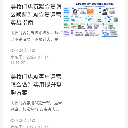
醒三个环节入手，引入AI会员
美妆门店沉默会员怎
分层与精准触达策略，结合有
么唤醒？AI会员运营
赞龙虾这类实战案例，形成一
实战指南
套可落地的会员运营方案。
美妆门店会员越来越多，却迟
迟不来消费、不愿到店，是很
多店长和美容院老板都头疼的
424人已读
问题。通过AI运营工具，把会
发布于：2026-07-14
员数据、行为标签和自动触达
11:11:20
结合起来，可以分批唤醒沉默
会员并提升复购率，而且不需
美妆门店AI客户运营
要庞大运营团队也能执行。下
怎么做？实用提升复
面从策略、话术到工具选择，
购方案
拆解一套适合美妆行业的AI会
员唤醒玩法。
美妆门店想用AI提升客户运营
效率，却常被“听起来高大
上、落地很抽象”卡住。关键
424人已读
在于先搞清门店最想提升的指
发布于：2026-07-14