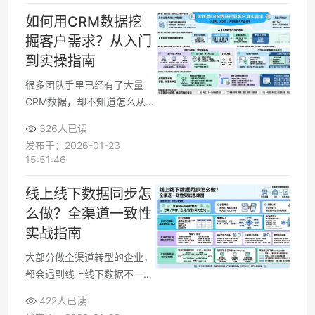
内帮你完成基础搭建、查清问
如何用CRM数据挖
题、制定可执行方案，并把核
掘客户需求？从入门
心操作做一遍给你看，让你后
到实操指南
面能自己延续下去。
很多团队手里已经有了大量
CRM数据，却不知道怎么从
中挖出客户真实需求，导致系
326人已读
统成了“高级通讯录”。围绕客
发布于：2026-01-23
户信息、行为数据和跟进记
15:51:46
录，借助一些简单思路和分析
方法，可以把零散记录变成可
线上线下数据同步怎
执行的营销、销售和产品优化
么做？全渠道一致性
方案，让每一次触达都有依
实战指南
据，而不是拍脑袋决策。
大部分做全渠道转型的企业，
都会遇到线上线下数据不一致
的问题，比如门店库存明明有
422人已读
货，电商平台却显示售罄，或