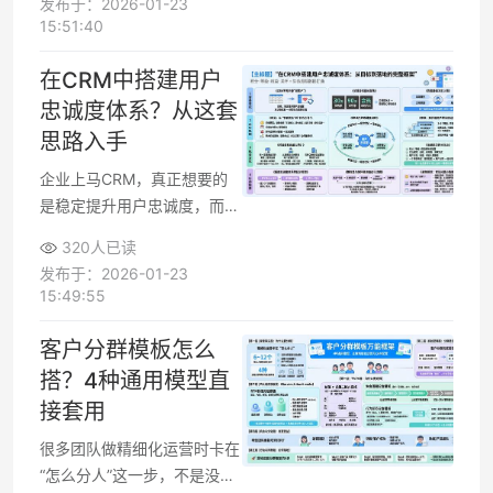
发布于：2026-01-23
者会员在门店充值，线上却查
15:51:40
不到余额。想要实现稳定的线
上线下数据同步，关键不在
在CRM中搭建用户
“对接一次”，而在建立一套可
忠诚度体系？从这套
持续运行的同步机制，让订
思路入手
单、库存、会员等数据都能在
各系统间准确流转。
企业上马CRM，真正想要的
是稳定提升用户忠诚度，而不
是多一个“记录客户信息的工
320人已读
具”。在CRM中搭建忠诚度体
发布于：2026-01-23
系，要把积分、等级、权益、
15:49:55
关怀这些机制，与客户生命周
期数据打通，形成可量化、可
客户分群模板怎么
自动执行的用户忠诚计划。下
搭？4种通用模型直
面按目标梳理、规则设计、系
接套用
统落地三个层面，给一套在现
有或新CRM中都能使用的搭
很多团队做精细化运营时卡在
建思路。
“怎么分人”这一步，不是没有