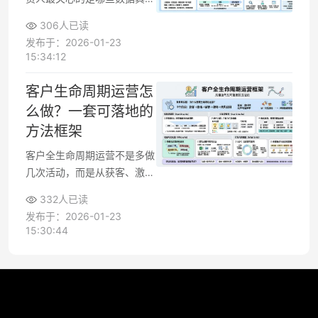
在影响转化与增长，以及如何
306人已读
把这些数据变成可执行的运营
发布于：2026-01-23
动作。构建适合自己业务的全
15:34:12
渠道数据分析方法，可让你统
一评估不同渠道效果、优化资
客户生命周期运营怎
源分配、持续提升用户体验，
么做？一套可落地的
而不是被琐碎报表“淹没”。下
方法框架
文从指标框架、分析思路到落
地执行，给出一套可直接参考
客户全生命周期运营不是多做
的实用方法。
几次活动，而是从获客、激
活、留存、增购到流失召回的
332人已读
一整套方法和流程。想提升转
发布于：2026-01-23
化率与留存率，需要先搭好阶
15:30:44
段划分、指标体系和分层策
略，再把每个阶段的运营动作
拆解为可执行的场景和数据闭
环，才能让增长从“撞运气”变
成“可复用的方法”。