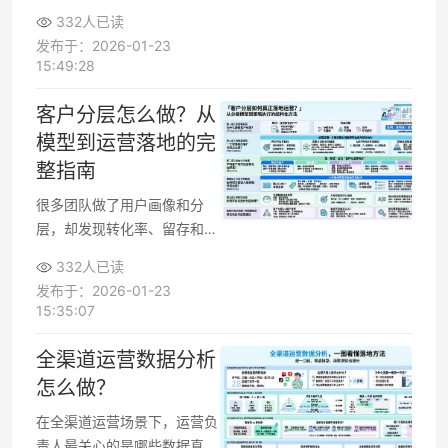
数据，而是缺一套能直接落地
332人已读
的客户分群模板。下文给出4
发布于：2026-01-23
种常用、通用的分群模型，既
15:49:28
能支持日常营销活动规划，也
适合应用在CRM配置与用户
客户分层怎么做？从
分层运营中，可按需直接套用
模型到运营落地的完
或稍作调整后使用。
整指南
很多团队做了用户画像和分
层，却发现转化率、留存和客
单价几乎没变化，问题往往出
332人已读
在分层标准不清、运营策略不
发布于：2026-01-23
配套、执行无法闭环。围绕客
15:35:07
户分层从0到1的搭建，到日常
运营的执行与优化，可以拆解
全渠道运营数据分析
成一套结构化的方法，让精细
怎么做？
化运营不再停留在PPT里。
在全渠道运营场景下，运营负
责人最关心的是哪些数据真正