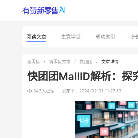
阅读文章
生意学堂
成功案例
增
新零售
新零售文章
快团团
文章详情
快团团MallID解析
343人已读
发布于：2024-02-01 11:27:13