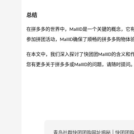
总结
在拼多多的世界中，
是一个关键的概念，它
MallID
参加拼团活动，
确保了顺畅的拼多多购物体
MallID
在本文中，我们深入探讨了快团团
的含义和
MallID
您有更多关于拼多多或
的问题，请随时提问
MallID
青岛社群快团团购网址揭秘 | 快团团