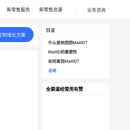
业务咨询
新零售服务
新零售资源
目录
定制
增长
方案
什么是快团团MallID？
MallID的重要性
如何查找MallID？
总结
全渠道经营用有赞