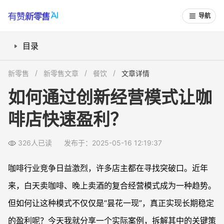
导航
目录
开业前如何让用户对你的店铺“上头”？
新零售
新零售文章
餐饮
文章详情
复合模式如何锁定双时段客流？
如何通过创新经营模式让咖
裂变玩法如何迅速扩大客群？
啡店快速盈利？
如何用会员管理提升长期盈利能力？
精准执行与持续优化是成功关键
326人已读
发布于：2025-05-16 12:19:37
咖啡行业竞争日益激烈，许多店主都在寻找突破口。近年
来，白天卖咖啡、晚上卖酒的复合经营模式成为一种趋势。
但如何让这种模式不仅仅是“昙花一现”，真正实现长期稳定
的盈利呢？今天我就分享一个实际案例，拆解其中的关键策