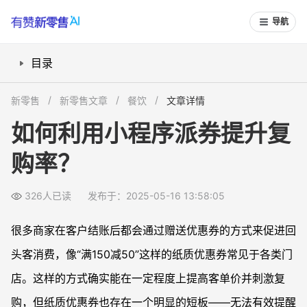
导航
目录
小程序派券有哪些优势？
新零售
新零售文章
餐饮
文章详情
小程序派券如何帮助餐饮店持续吸引顾客？
如何利用小程序派券提升复
如何快速搭建适合自己的小程序派券系统？
购率？
326人已读
发布于：2025-05-16 13:58:05
很多商家在客户结账后都会通过赠送优惠券的方式来促进回
头客消费，像“满150减50”这样的纸质优惠券常见于各类门
店。这样的方式确实能在一定程度上提高客单价并刺激复
购，但纸质优惠券也存在一个明显的短板——无法有效提醒