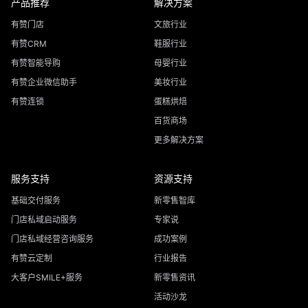
产品推荐
解决方案
有赞门店
文旅行业
有赞CRM
鞋服行业
有赞智能导购
母婴行业
有赞企业微信助手
美妆行业
有赞连锁
蛋糕烘焙
百货商场
更多解决方案
服务支持
资源支持
基础交付服务
新零售智库
门店私域启动服务
专家说
门店私域经营咨询服务
成功案例
有赞云定制
行业报告
大客户SMILE+服务
新零售资讯
活动沙龙