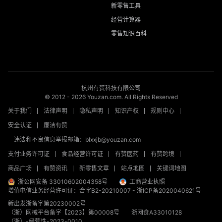
新零售工具
经营计算器
零售知识百科
杭州有赞科技有限公司
© 2012 -
2026
Youzan.com. All Rights Reserved
关于我们
法律声明
隐私声明
知识产权
规则中心
安全认证
廉洁有赞
违法和不良信息举报邮箱：blxxjb@youzan.com
支付业务许可证
食品经营许可证
有赞医药
有赞跨境
商品广场
有赞资讯
新零售文章
站点地图
关键词地图
浙公网安备 33010602004358号
工商营业执照
增值电信业务经营许可证：合字B2-20210007
-
浙ICP备2020040621号
新出发浙备字第20230002号
（浙）网械平台备字【2023】第00008号
浙网食A33010128
（浙）-经营性-2023-0010