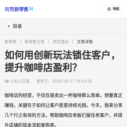
导航
目录
1. 月卡玩法：低价锁客，现金流稳增
新零售
新零售文章
茶饮酒水
文章详情
2. 线上积分体系：让顾客爱上“打卡”
如何用创新玩法锁住客户，
3. 会员权益：增强客户粘性，减少流失
提升咖啡店盈利？
4. 用小程序自动化运营，让管理更省心
总结
326人已读
发布于：2025-05-17 14:54:25
咖啡店的经营，不仅仅是卖出一杯咖啡那么简单。想要真正
赚钱，关键在于如何让客户愿意持续光顾。今天，我来分享
几个行之有效的方法，帮助咖啡店老板们留住老客户，并提
升店铺的现金流和复购率。