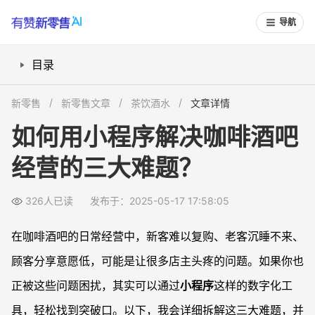
导航
目录
新客进店，如何埋下复购的种子？
新零售
新零售文章
茶饮酒水
文章详情
老客沉睡不来，怎么有效唤醒？
如何用小程序解决咖啡酒吧
顾客分享意愿低，如何引导他们主动推广？
经营的三大难题？
让数字化工具为你的门店赋能
326人已读
发布于：2025-05-17 17:58:05
在咖啡酒吧的日常经营中，新客难以复购、老客沉睡不来、
顾客分享意愿低，可能是让很多店主头疼的问题。如果你也
正被这些问题困扰，其实可以通过
小程序
这样的数字化工
具，轻松找到突破口。以下，我会详细拆解这三大难题，并