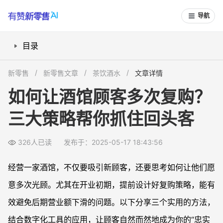
导航
目录
1. 会员充值福利，提升顾客粘性
新零售
新零售文章
茶饮酒水
文章详情
2. 消费积分兑换，增加消费乐趣
如何让酒馆顾客多次复购？
3. 邀请有奖活动，让老顾客带新顾客
三大策略帮你抓住回头客
结语：从工具到服务，全方位锁定复购
326人已读
发布于：2025-05-17 18:43:56
经营一家酒馆，不仅要吸引新顾客，还要思考如何让他们愿
意多次光顾。尤其在开业初期，提前设计好复购策略，能有
效避免后期营业额下滑的问题。以下分享三个实用的方法，
结合数字化工具的应用，让顾客自然而然地成为你的“忠实