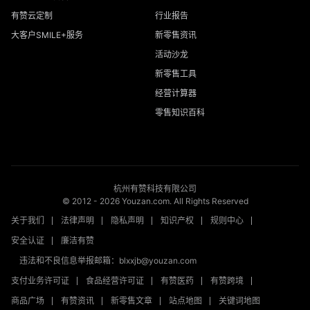
有赞云定制
行业报告
大客户SMILE+服务
新零售资讯
活动沙龙
新零售工具
经营计算器
零售知识百科
杭州有赞科技有限公司
© 2012 -
2026
Youzan.com. All Rights Reserved
关于我们
法律声明
隐私声明
知识产权
规则中心
安全认证
廉洁有赞
违法和不良信息举报邮箱：blxxjb@youzan.com
支付业务许可证
食品经营许可证
有赞医药
有赞跨境
商品广场
有赞资讯
新零售文章
站点地图
关键词地图