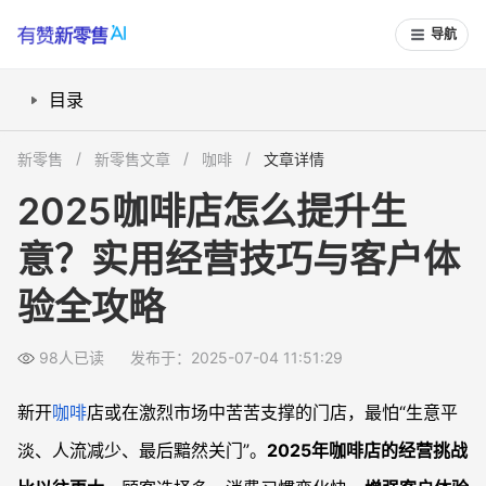
导航
目录
如何通过客户体验提升口碑与复购？
新零售
新零售文章
咖啡
文章详情
如何锁定目标客户，避免客户流失？
2025咖啡店怎么提升生
2025年有哪些“避坑”经营技巧值得借鉴？
意？实用经营技巧与客户体
如何以品牌效应抵御激烈竞争？
常见问题
验全攻略
咖啡店如何提升客户体验，具体该做哪些细节？
如何找到适合自己的目标客户群体？
98人已读
发布于：2025-07-04 11:51:29
如果已经出现客户流失和收入下滑，有什么应急策略？
新开
咖啡
店或在激烈市场中苦苦支撑的门店，最怕“生意平
2025年咖啡店的新趋势有哪些值得关注？
淡、人流减少、最后黯然关门”。
2025年咖啡店的经营挑战