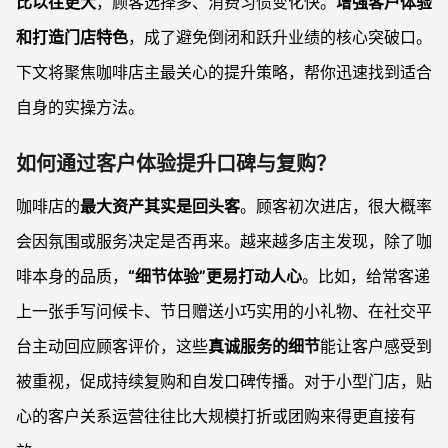
比以往更大
，顾客选择多、消费习惯变化快。
增强客户体验
和打造门店特色
，成了避免倒闭和跃升业绩的核心突破口。
下文将聚焦咖啡店主最关心的提升策略，帮你迅速找到适合
自身的实操方法。
如何通过客户体验提升口碑与复购？
咖啡店的
最大资产其实是回头客
。顾客初次进店，很大概率
会因氛围或服务决定是否再来。越来越多店主发现，除了咖
啡本身的品质，
“细节体验”更易打动人心
。比如，给常客递
上一张手写问候卡、节日赠送小巧实用的小礼物、在社交平
台主动回应顾客评价，这些
真诚服务的细节
能让客户感受到
被重视，促成持续复购和自发口碑传播。对于小型门店，贴
心的客户关系运营往往比大规模打折或团购来得更直接有