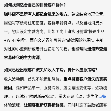
如何找到适合自己的目标客户群体？
咖啡店不是所有人都适合进来的地方
。建议结合地理位置、
周边写字楼与住宅密度，客群年龄特点，以及当地消费水
平，初步设定主营方向。比如面向上班族可侧重“快速出品
+Wi-Fi空间”，面向文艺青年可营造“静谧阅读氛围”。有针
对性的小型调研或者开业初期的问卷，也能帮助
迅速筛查最
容易转化的主力客源
。
如果已经出现客户流失和收入下滑，有什么应急策略？
收入波动期，首先不能慌乱降价。
重点排查客户流失的真实
原因
，诸如产品单一、服务冷淡、店面氛围变化等，逐项梳
理。可以试行“限时新品特惠”、常客专属活动，或优化
点餐
体验流程，
让顾客重新获得新鲜感
。同时别忘了鼓励老顾客