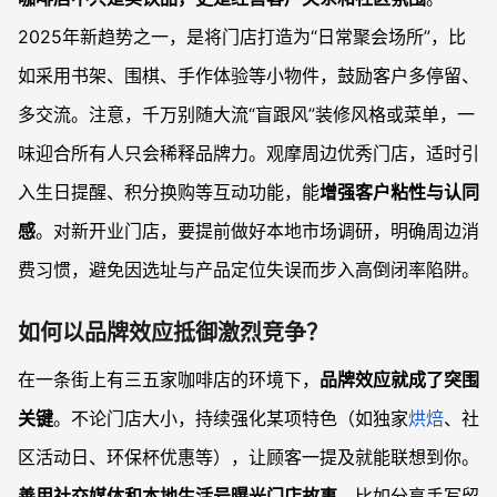
2025年新趋势之一，是将门店打造为“日常聚会场所”，比
如采用书架、围棋、手作体验等小物件，鼓励客户多停留、
多交流。注意，千万别随大流“盲跟风”装修风格或菜单，一
味迎合所有人只会稀释品牌力。观摩周边优秀门店，适时引
入生日提醒、积分换购等互动功能，能
增强客户粘性与认同
感
。对新开业门店，要提前做好本地市场调研，明确周边消
费习惯，避免因选址与产品定位失误而步入高倒闭率陷阱。
如何以品牌效应抵御激烈竞争？
在一条街上有三五家咖啡店的环境下，
品牌效应就成了突围
关键
。不论门店大小，持续强化某项特色（如独家
烘焙
、社
区活动日、环保杯优惠等），让顾客一提及就能联想到你。
善用社交媒体和本地生活号曝光门店故事
，比如分享手写留