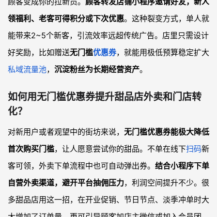
顾客变成你的拉新员。
顾客转发店铺小程序邀请好友，新人
领福利、老客可得积分或下次优惠
。这种裂变方式，单人就
能带来2~5个新客，引流效率远超传统广告。店里只需设计
好奖励，比如赠送
无门槛
优惠券
，就能用极低预算稳定扩大
私域流量池
，
沉淀粉丝为长期经营资产
。
如何用无门槛优惠券提升甜品店外卖和门店转
化？
对新用户或者观望中的街坊来说，
无门槛优惠券能极大降低
首次购买门槛
，让人愿意尝试你的甜品。不单在线下
扫码
新
客可领，外卖下单流程中也可自动弹出券。
结合小程序下单
自营外卖渠道，避开平台抽佣压力
，利润空间提升不少。很
多甜品店用这一招，在开业促销、节日节点、淡季冲单时大
大增加了订单量，更可引导顾客加店主微信或加入会员团