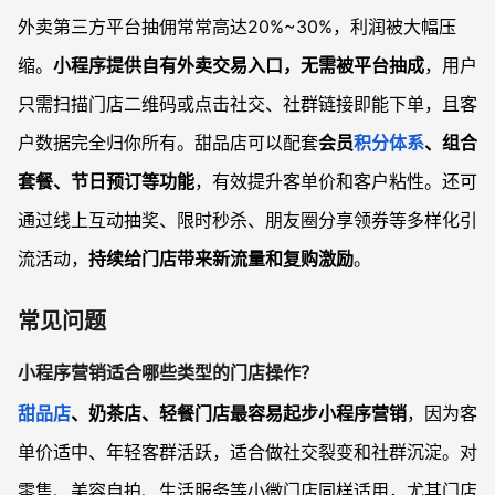
外卖第三方平台抽佣常常高达20%~30%，利润被大幅压
缩。
小程序提供自有外卖交易入口，无需被平台抽成
，用户
只需扫描门店二维码或点击社交、社群链接即能下单，且客
户数据完全归你所有。甜品店可以配套
会员
积分体系
、组合
套餐、节日预订等功能
，有效提升客单价和客户粘性。还可
通过线上互动抽奖、限时秒杀、朋友圈分享领券等多样化引
流活动，
持续给门店带来新流量和复购激励
。
常见问题
小程序营销适合哪些类型的门店操作？
甜品店
、奶茶店、轻餐门店最容易起步小程序营销
，因为客
单价适中、年轻客群活跃，适合做社交裂变和社群沉淀。对
零售、美容自拍、生活服务等小微门店同样适用，尤其门店