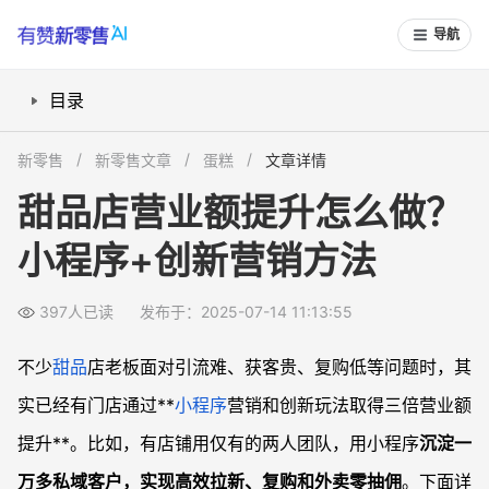
导航
目录
小程序邀请有礼怎么帮助甜品店客户裂变？
新零售
新零售文章
蛋糕
文章详情
如何用无门槛优惠券提升甜品店外卖和门店转化？
甜品店营业额提升怎么做？
AI智能助手如何助力活动策划与客户运营？
小程序+创新营销方法
如何实现自营外卖订单的零抽佣？有哪些小程序引流方法？
常见问题
397人已读
发布于：2025-07-14 11:13:55
小程序营销适合哪些类型的门店操作？
如何设计有效的邀请有礼机制吸引老顾客转发？
不少
甜品
店老板面对引流难、获客贵、复购低等问题时，其
外卖自运营时怎样维护客户转化和粘性？
实已经有门店通过**
小程序
营销和创新玩法取得三倍营业额
新手门店如何借助小程序低成本获客？
提升**。比如，有店铺用仅有的两人团队，用小程序
沉淀一
万多私域客户，实现高效拉新、复购和外卖零抽佣
。下面详