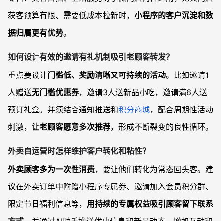
获客预算有限、需要低成本拉新时，
小程序的客户沉淀和数
据归属更有优势
。
如何设计有效的邀请有礼机制吸引老顾客转发？
重点要设计
门槛低、奖励清晰又可持续的活动
。比如邀请1
人赠送
无门槛优惠券
，邀请3人送新品小吃，邀请满6人送
预订礼盒。并须结合通知推送和
积分商城
，配合周期性活动
刺激，
让老顾客愿意多次推荐
，形成不断裂变的良性循环。
外卖自运营时怎样维护客户转化和粘性？
外卖顾客多为一次性消费
，要让他们转化为常态回头客。建
议在外卖订单中附赠小程序专属券、邀请加入会员积分群、
限定节日福利信息等，
用持续的专属权益吸引顾客留下联系