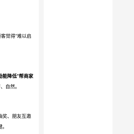
客觉得“难以启
励能降低“帮商家
衡、自然。
抽奖、朋友互邀
键。