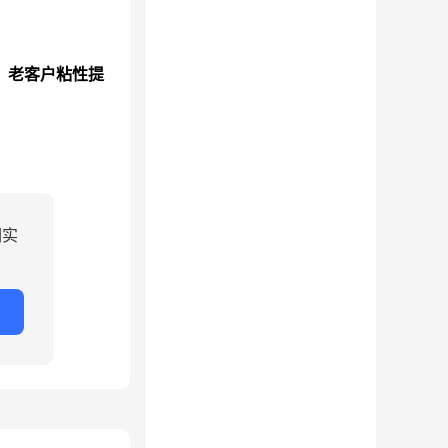
、老客户粘性提
润实