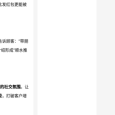
比发红包更能被
告诉顾客：“带朋
绍形成“顺水推
的社交氛围
。让
轮
，打破客户增