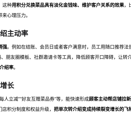
。这种
用积分兑换菜品具有淡化金钱味、维护客户关系的效果
，
带来心理压力。
绍主动率
销强
。例如在结账、会员日或者客户满意时，员工用随口推荐法
码、朋友圈模板、社群邀请卡等工具，降低顾客开口障碍，让转介
介绍率
。
增长
每人立减”“好友互赠菜品券”等，能快速形成
顾客主动帮店铺拉新
门店积分制度和权益升级，
把单次转介绍变成持续裂变增长的飞