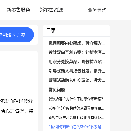
业务咨询
新零售服务
新零售资源
目录
定制
增长
方案
提问顾客内心疑虑：转介绍为啥总有心理抵触？
设计双向互利方案：让新老客户都获益
用积分兑换菜品，降低转介绍的羞耻感
引导式话术与场景触发，提升转介绍主动率
营销活动融入社交玩法，激发裂变增长
常见问题
餐饮店客户为什么不愿意介绍新客？
的钱”而拒绝转介
老客户转介绍奖励怎么设置更容易被接受？
破除心理障碍，持
新客户怎样才会顺利转化并持续复购？
门店如何判断自己的转介绍体系是否有效？