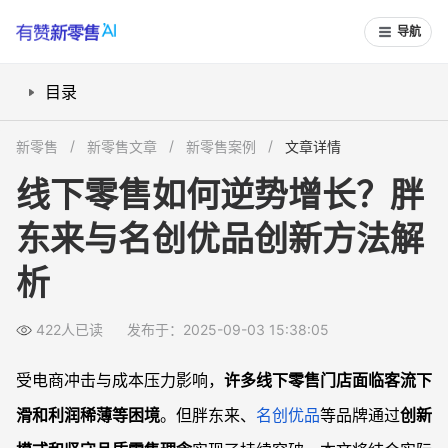
导航
目录
胖东来如何带动线下零售逆势增长？
新零售
新零售文章
新零售案例
文章详情
“品质零售”如何成为门店增长新引擎？
线下零售如何逆势增长？胖
永辉超市学习胖东来模式有哪些实际效果？
东来与名创优品创新方法解
创业者如何借鉴标杆，实现线下门店创新转型？
常见问题
析
门店转型时，品质提升与成本压力如何平衡？
为什么员工待遇提升能直接影响门店业绩？
422人已读
发布于：2025-09-03 15:38:05
线上零售为何容易遇到瓶颈，而线下创新还能突破？
受电商冲击与成本压力影响，
许多线下零售门店面临客流下
门店效仿胖东来与名创优品，最容易忽略什么？
滑和利润稀薄等困境
。但胖东来、
名创优品
等品牌通过
创新