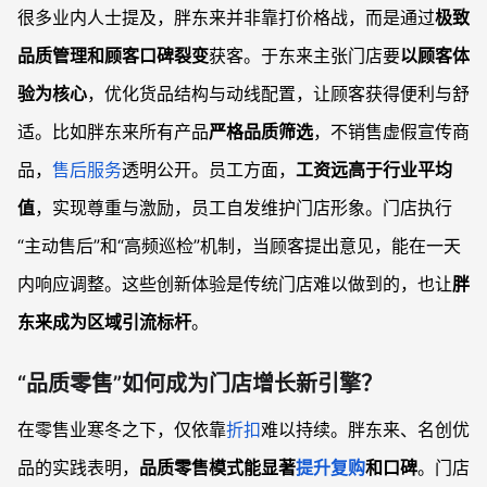
很多业内人士提及，胖东来并非靠打价格战，而是通过
极致
品质管理和顾客口碑裂变
获客。于东来主张门店要
以顾客体
验为核心
，优化货品结构与动线配置，让顾客获得便利与舒
适。比如胖东来所有产品
严格品质筛选
，不销售虚假宣传商
品，
售后服务
透明公开。员工方面，
工资远高于行业平均
值
，实现尊重与激励，员工自发维护门店形象。门店执行
“主动售后”和“高频巡检”机制，当顾客提出意见，能在一天
内响应调整。这些创新体验是传统门店难以做到的，也让
胖
东来成为区域引流标杆
。
“品质零售”如何成为门店增长新引擎？
在零售业寒冬之下，仅依靠
折扣
难以持续。胖东来、名创优
品的实践表明，
品质零售模式能显著
提升复购
和口碑
。门店