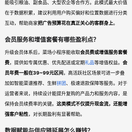
能吸引粮油、副食品、大型农企等合作方。此模式最大价值
在于数据积累，建议利用用户购买偏好和位置数据进行分类
互动，帮助商家
把广告预算花在真正关心的客群身上
。
会员服务和增值套餐有哪些盈利点？
升级会员体系后，菜场小程序能收取
会员费或增值服务套餐
费
，提供如专属优惠、优先配送或定期
礼品
等增值权益。
会
员年费一般在39~99元区间
，高活跃社区场景可进一步叠
加如智能菜谱推荐、生鲜
拼团
、极速退款保障等服务。对于
运营者来说，持续设计能提升复购的产品力和服务内容，是
保持会员续费率的关键。
这类模式不仅提升现金流，还能增
强客户粘性
，对长期盈利有显著帮助。
数据赋能与供应链延展怎么赚钱？