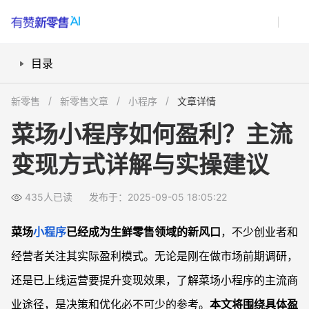
目录
销售佣金模式靠谱吗？
新零售
新零售文章
小程序
文章详情
广告与精准营销怎么操作？
菜场小程序如何盈利？主流
会员服务和增值套餐有哪些盈利点？
变现方式详解与实操建议
数据赋能与供应链延展怎么赚钱？
常见问题
435人已读
发布于：2025-09-05 18:05:22
菜场小程序适合哪类创业者或企业？
市场竞争激烈，如何打造差异化的盈利模式？
菜场
小程序
已经成为生鲜零售领域的新风口
，不少创业者和
菜场小程序盈利周期一般要多久？
经营者关注其实际盈利模式。无论是刚在做市场前期调研，
投资菜场小程序有哪些风险点？
还是已上线运营要提升变现效果，了解菜场小程序的主流商
业途径，是决策和优化必不可少的参考。
本文将围绕具体盈