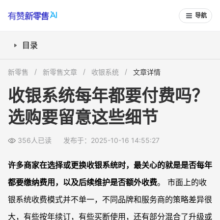
导航
目录
收银系统有哪几种付费模式？
新零售
新零售文章
收银系统
文章详情
为什么许多收银系统要按年收费？
收银系统每年都要付费吗？
如何判断收银系统的后续维护成本？
选购要留意这些细节
哪类商家适合一次买断，哪类适合年付？
常见问题
356人已读
发布于：2025-10-16 14:55:27
收银系统买断后还能享受技术升级吗？
年度付费收银系统主要都包含哪些服务？
许多商家在选择或更换收银系统时，最关心的就是是否每年
收银系统每年续费多少钱比较合理？
都要缴纳费用，以及后续维护是否额外收费
。 市面上的收
已有收银系统能否只买维护服务，不升级核心功能？
银系统收费模式并不单一，不同品牌和服务商的策略差异很
大，有些按年续订，有些买断使用，还有部分混合了升级或