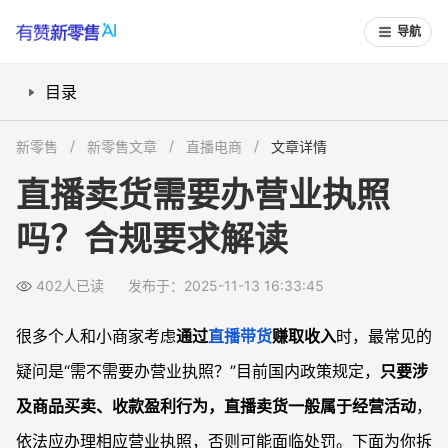
导航
目录
个人可以不办执照吗？法律风险解析
新零售
新零售文章
直播电商
文章详情
哪些类型必须先办证？政策细则说明
直播卖货需要办营业执照
如何规范申请？流程及注意细节
吗？合规要求解读
未办执照直播带货，被查处会如何？
常见问题
402人已读
发布于：2025-11-13 16:33:45
没营业执照能当助播或分享商品吗？
个体户和公司注册有什么区别？
很多个人和小商家考虑
通过
直播带货
赚取收入
时，最常见的
办执照后要注意哪些新的合规义务？
疑问是“需不需要办营业执照？”目前国内政策规定，
只要涉
已直播带货但未补办执照，还能补救吗？
及商品买卖、收款盈利行为，直播卖货一般属于经营活动
，
依法应办理相应营业执照，否则可能面临处罚。下面为你拆