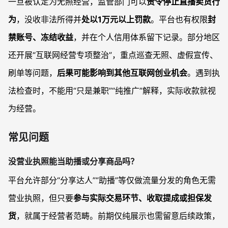
一旦被认定为无照经营，监管部门可以
责令停止直播卖货行
为
，没收非法所得并
处以1万元以上罚款
。平台也有权限
封
禁账号、冻结收益
，并在个人信用体系留下记录。部分地区
还开展“互联网经营专项整治”，重点巡查无照、虚假宣传、
刷单等问题，
后果可能影响到其他互联网创业机会
。遇到执
法检查时，不能用“只是兼职”“纯推广”解释，实际收款就视
为经营。
常见问题
没营业执照能当助播或分享商品吗？
平台允许部分“分享达人”“助播”等仅做流量分发的角色无需
营业执照，但只要
参与实际交易环节、收取提成或担保发
货
，就属于经营者范畴。前期仅纯展示也需留意后续政策，