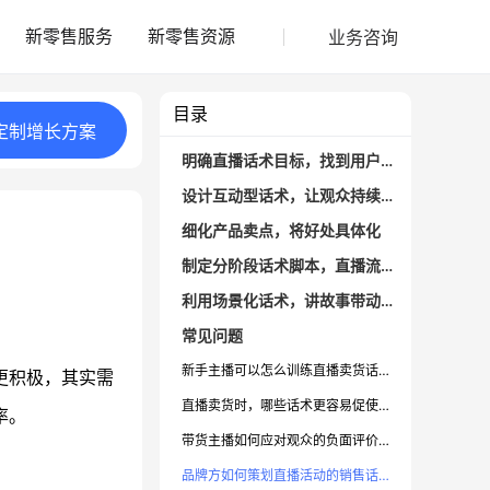
业务咨询
新零售服务
新零售资源
目录
定制
增长
方案
明确直播话术目标，找到用户痛点
设计互动型话术，让观众持续参与
细化产品卖点，将好处具体化
制定分阶段话术脚本，直播流程更高效
利用场景化话术，讲故事带动情感共鸣
常见问题
新手主播可以怎么训练直播卖货话术？
更积极，其实需
直播卖货时，哪些话术更容易促使观众下单？
率。
带货主播如何应对观众的负面评价或质疑？
品牌方如何策划直播活动的销售话术？