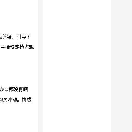
动答疑、引导下
帮主播
快速抢占观
办公
都没有晒
购买冲动。
情感