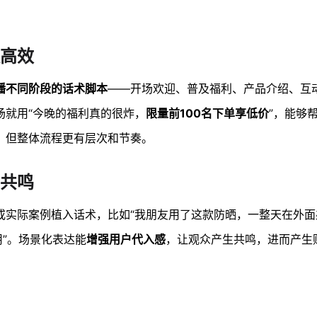
高效
播不同阶段的话术脚本
——开场欢迎、普及福利、产品介绍、互
场就用“今晚的福利真的很炸，
限量前100名下单享低价
”，能够
，但整体流程更有层次和节奏。
共鸣
或实际案例植入话术，比如“我朋友用了这款防晒，一整天在外面
用”。场景化表达能
增强用户代入感
，让观众产生共鸣，进而产生