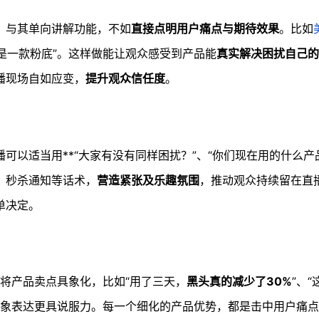
。与其单向讲解功能，不如
直接点明用户痛点与期待效果
。比如
这是一款粉底”。这样做能让观众感受到产品能
真实解决困扰自己的
播现场自如应变，
提升观众信任度
。
以适当用**“大家有没有同样困扰？”、“你们现在用的什么产品
、秒杀通知等话术，
营造紧张及乐趣氛围
，推动观众持续留在直
单决定。
常将产品卖点具象化，比如“用了三天，
黑头真的减少了30%
”、
象表达更具说服力。每一个细化的产品优势，都是击中用户痛点的