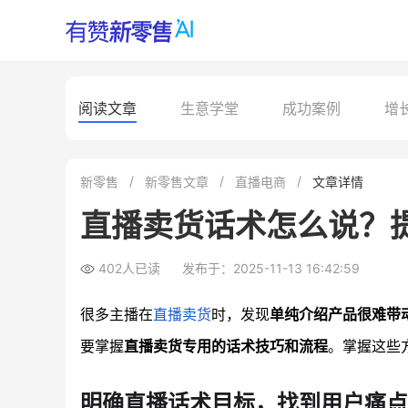
阅读文章
生意学堂
成功案例
增
新零售
新零售文章
直播电商
文章详情
直播卖货话术怎么说？
402人已读
发布于：2025-11-13 16:42:59
很多主播在
直播卖货
时，发现
单纯介绍产品很难带
要掌握
直播卖货专用的话术技巧和流程
。掌握这些
明确直播话术目标，找到用户痛点