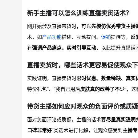
新手主播可以怎么训练直播卖货话术？
刚开始涉及直播带货时，可以
先模仿优秀带货主播
术，如
产品功能
描述、互动提问、
促销
提醒等，
反
有
强调产品痛点、实时引导互动
，以此提升直播话
直播卖货时，哪些话术更容易促使观众下
实践证明，直播卖货时
限时优惠、数量稀缺、真实
特价礼包”、“我自己用后
皮肤真的改善了不少
”，
带货主播如何应对观众的负面评价或质疑
面对负面评论或质疑，主播的话术要
尽量真实透明
口碑非常好
”类话术进行化解，让观众感受到
主播专