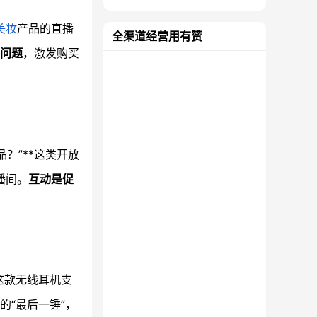
美妆
产品的直播
全渠道经营用有赞
问题
，激发购买
？”**这类开放
播间。
互动是促
“这款无线耳机支
“最后一锤”，