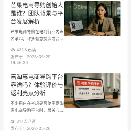
适合的平台，也为本地企业或
芒果电商导购创始人
商家入驻提供决策参考。
是谁？团队背景与平
台发展解析
芒果电商导购在电商行业内声
名渐起，许多有意投资或合作
的用户都想了解其背后的创始
431人已读
人与核心团队信息。本文会围
发布于：2023-05-29
绕“创始人是谁”等焦点，详细
16:46:30
解读芒果电商导购的企业背景
与发展历程。如果你关注过平
嘉淘惠电商导购平台
台运营方式或行业影响力，这
靠谱吗？体验评价与
里也能为你提供实用参考。
返利亮点分析
不少用户在考虑是否使用嘉淘
惠电商导购平台时，最关心的
往往是实际购物体验和返利政
317人已读
策的真实效果。嘉淘惠以“购
发布于：2023-05-26