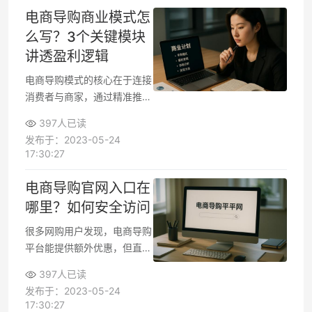
头以及层级关系是否超过三
电商导购商业模式怎
级。只要避开这些雷区，合规
么写？3个关键模块
的社交电商完全能安全运营。
讲透盈利逻辑
电商导购模式的核心在于连接
消费者与商家，通过精准推荐
和优惠信息促成交易，从中获
397人已读
取佣金或广告收入。这种模式
发布于：2023-05-24
看似简单，但真正可持续的导
17:30:27
购项目需要清晰的用户价值、
流量获取和变现闭环。下面从
电商导购官网入口在
三个核心模块拆解如何撰写电
哪里？如何安全访问
商导购商业模式。
很多网购用户发现，电商导购
平台能提供额外优惠，但直接
搜索时容易被山寨网站误导。
397人已读
目前主流平台如返利网、什么
发布于：2023-05-24
值得买等都有官方认证的域名
17:30:27