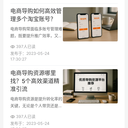
入口，访问时需注意网址安全
性。下面详细介绍几种查找官
电商导购如何高效管
网的方法。
理多个淘宝账号？
电商导购常面临多账号管理难
题，既要提升推广效率，又要
避免平台规则限制。合理使用
397人已读
多个淘宝账号不仅能分流不同
发布于：2023-05-24
推广任务，还能降低单一账号
17:30:27
风险。下面从操作方式到注意
事项，帮你解决多账号管理的
电商导购资源哪里
核心痛点。
找？5个高效渠道精
准引流
电商导购资源是提升转化率的
关键，无论是个人带货还是团
队推广，优质素材能显著降低
397人已读
获客成本。导购内容的核心价
发布于：2023-05-24
值在于专业性和场景化，能帮