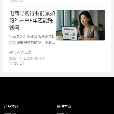
17:30:27
助消费者快速决策。下面这些
渠道覆盖了不同场景需求，从
电商导购行业前景如
免费到付费都有对应解决方
何？未来5年还能赚
案。
钱吗
电商导购行业正经历从简单比
价到深度服务的转型，随着直
播电商和私域流量崛起，导购
397人已读
从业者需要掌握更多技能。数
发布于：2023-05-24
据显示，2023年中国导购电
17:30:27
商市场规模已达1.2万亿元，
预计2025年将突破2万亿，但
行业竞争格局已发生明显变
化。
产品推荐
解决方案