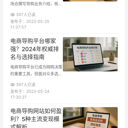
场合撰写导购业务介绍，核心
在于突出业务价值、覆盖客户
397人已读
关心的重点环节，同时用结构
发布于：2023-05-25
化语言展现业务能力。掌握一
11:37:57
套高效写作方法和标准模板，
不仅能大大提升效率，还能让
电商导购平台哪家
介绍内容更专业，便于项目落
强？2024年权威排
地和团队协作。
名与选择指南
电商导购平台已成为网购决策
的重要工具，但面对众多选
择，用户常陷入“哪个更靠谱”
397人已读
的困惑。根据2024年第三方
发布于：2023-05-24
数据监测，头部导购平台月活
17:30:27
用户已突破2亿，其中返利
类、内容类和比价类平台各具
电商导购网站如何盈
优势。本文将基于平台规模、
利？5种主流变现模
用户评价和核心功能，帮你快
式解析