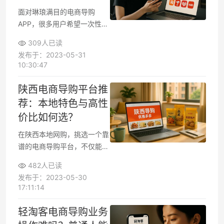
面对琳琅满目的电商导购
APP，很多用户希望一次性解
决高效网购、比价省钱和多平
309人已读
台选择的难题。市场主流的导
发布于：2023-05-31
购APP在商品覆盖面、平台兼
10:30:47
容能力以及促销力度上各有侧
重。选择功能齐全、商品种类
陕西电商导购平台推
丰富的导购APP，能让你的购
荐：本地特色与高性
物决策更简单，也能提升省钱
价比如何选？
效率。
在陕西本地网购，挑选一个靠
谱的电商导购平台，不仅能帮
你找到实惠商品，还能享受更
482人已读
多专属本地福利。不同平台在
发布于：2023-05-30
本地服务和优惠活动上有明显
17:11:14
差异，如何选到更适合自己的
平台，直接影响你的购物体
轻淘客电商导购业务
验。本文将聚焦陕西地区有哪