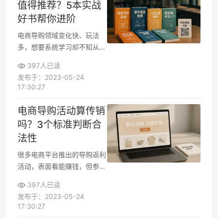
值得推荐？5本实战
好书帮你进阶
电商导购领域变化快、玩法
多，想要系统学习却不知从何
入手？无论是刚入行的新手，
397人已读
还是想提升业绩的老手，选对
发布于：2023-05-24
书籍都能事半功倍。这5本实
17:30:27
战型书籍覆盖从入门到精通的
各个阶段，既有理论框架又有
电商导购活动算传销
落地方法，帮你快速掌握电商
吗？3个标准判断合
导购的核心技能。
法性
很多电商平台推出的导购返利
活动，表面看能赚钱，但参与
者常担心是否踩了传销红线。
397人已读
实际上，这类模式是否违法，
发布于：2023-05-24
关键要看其是否具备真实商品
17:30:27
交易、收益来源是否依赖拉人