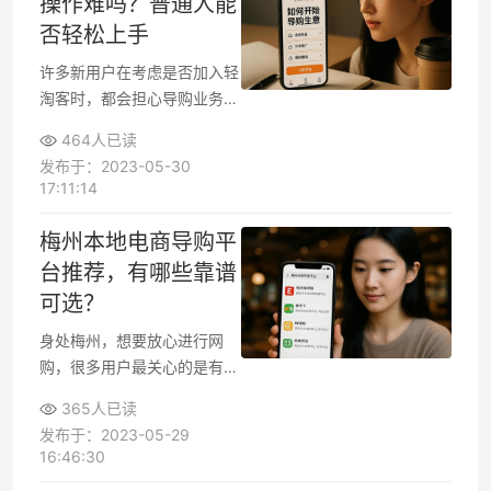
操作难吗？普通人能
些值得信赖的导购平台，并为
否轻松上手
你梳理选购要点
许多新用户在考虑是否加入轻
淘客时，都会担心导购业务的
操作流程是否复杂、自己能否
464人已读
胜任这类电商推广工作。为了
发布于：2023-05-30
帮大家判断，本文将从操作门
17:11:14
槛、推广流程，以及变现难度
等核心细节，直观分析轻淘客
梅州本地电商导购平
导购业务的实际操作体验。
台推荐，有哪些靠谱
可选？
身处梅州，想要放心进行网
购，很多用户最关心的是有哪
些本地化电商导购平台能满足
365人已读
自己的选购需求。本文直接梳
发布于：2023-05-29
理梅州主流电商导购平台的类
16:46:30
型与各自亮点，帮你更快找到