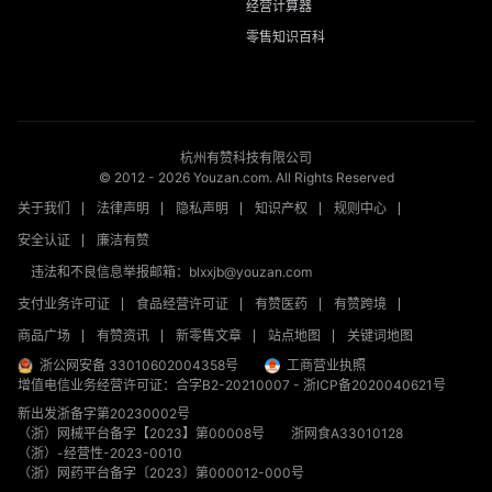
经营计算器
零售知识百科
杭州有赞科技有限公司
© 2012 -
2026
Youzan.com. All Rights Reserved
关于我们
法律声明
隐私声明
知识产权
规则中心
安全认证
廉洁有赞
违法和不良信息举报邮箱：blxxjb@youzan.com
支付业务许可证
食品经营许可证
有赞医药
有赞跨境
商品广场
有赞资讯
新零售文章
站点地图
关键词地图
浙公网安备 33010602004358号
工商营业执照
增值电信业务经营许可证：合字B2-20210007
-
浙ICP备2020040621号
新出发浙备字第20230002号
（浙）网械平台备字【2023】第00008号
浙网食A33010128
（浙）-经营性-2023-0010
（浙）网药平台备字〔2023〕第000012-000号