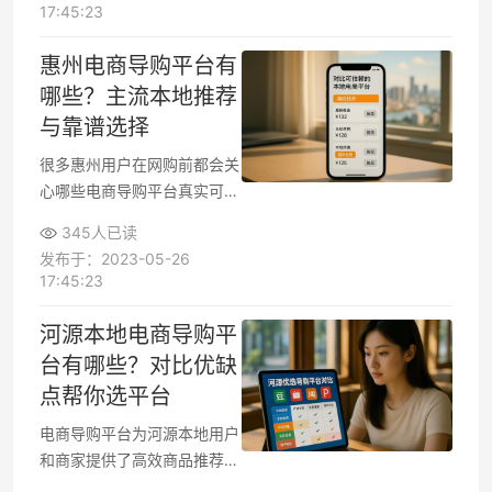
物返利”为核心卖点，吸引了
17:45:23
不少想省钱或推广赚钱的人。
但在决定加入或推荐之前，很
惠州电商导购平台有
多人还会关注平台的安全性、
哪些？主流本地推荐
返利到账速度及和其他导购平
与靠谱选择
台的差异。
很多惠州用户在网购前都会关
心哪些电商导购平台真实可
靠，能否帮忙及时获取本地促
345人已读
销、比价信息与优质推荐。面
发布于：2023-05-26
对琳琅满目的导购平台，如何
17:45:23
选到适合惠州市民使用的平
台，成为许多人关注的实用问
河源本地电商导购平
题。
台有哪些？对比优缺
点帮你选平台
电商导购平台为河源本地用户
和商家提供了高效商品推荐与
优惠渠道。越来越多的买家希