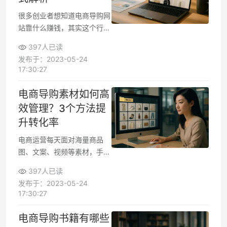
速锁定最适合的导购渠道。
很多创业者想知道电商导购网
站靠什么赚钱，其实这个行业
的盈利模式已经相当成熟。从
397人已读
基础的佣金分成到高阶的数据
发布于：2023-05-24
服务，变现方式多达十余种。
17:30:27
关键在于根据自身流量规模、
用户画像和资源优势，选择最
电商导购素材如何高
适合的组合策略。下面我们就
效管理？3个方法提
拆解最主流的5种盈利模式，
升转化率
帮你找到最适合的变现路径。
电商运营每天面对海量商品
图、文案、视频等素材，手动
整理耗时又易出错。一套科学
397人已读
的素材管理方法，不仅能节省
发布于：2023-05-24
50%以上工作时间，还能确保
17:30:27
活动期间快速调用优质内容。
下面从工具选择到团队协作，
电商导购书籍有哪些
拆解可落地的解决方案。