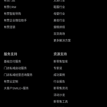
有赞门店
文旅行业
有赞CRM
鞋服行业
有赞智能导购
母婴行业
有赞企业微信助手
美妆行业
有赞连锁
蛋糕烘焙
百货商场
更多解决方案
服务支持
资源支持
基础交付服务
新零售智库
门店私域启动服务
专家说
门店私域经营咨询服务
成功案例
有赞云定制
行业报告
大客户SMILE+服务
新零售资讯
活动沙龙
新零售工具