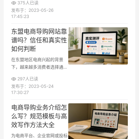
375人已读
望在购买时获得更全面的商品
发布于：2023-05-26
信息和专属折扣，而商家也想
17:45:23
借助这些平台提升推广效果。
河源本地已涌现出多家特色导
东盟电商导购网站靠
购平台，各的平台资源、服
谱吗？信任和真实性
务、优惠政策和合作模式各有
如何判断
不同。想选到最适合自己需求
的平台
在东盟地区电商兴起的背景
下，越来越多消费者选择通过
导购网站来筛选商品和比价，
297人已读
但不少用户担心导购内容的真
发布于：2023-05-24
实性和网站的安全性。遇到网
17:30:27
站推荐信息与实际体验不一
致、或者看到负面评价后，无
电商导购业务介绍怎
疑会让人犹豫是否继续使用这
么写？规范模板与高
些导购平台。如何判断这些网
效写作方法大全
站是否靠谱，直接影响你的购
物决策。
为电商平台、企业官网或投标