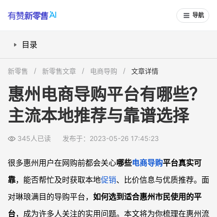
导航
目录
惠州本地化电商导购平台有哪些？
新零售
新零售文章
电商导购
文章详情
哪些全国性电商导购平台适合惠州用户？
惠州电商导购平台有哪些？
惠州导购平台的靠谱性怎么判断？
主流本地推荐与靠谱选择
使用本地导购平台有哪些优势？
常见问题
345人已读
发布于：2023-05-26 17:45:23
惠州买家如何筛选到本地送达的优惠商品？
惠州有无专为学生或新人用户准备的电商导购平台？
很多惠州用户在网购前都会关心
哪些
电商导购
平台真实可
如何辨别惠州电商导购平台提供的优惠信息是否真实？
靠
，能否帮忙及时获取本地
促销
、比价信息与优质推荐。面
商家能否在惠州本地导购平台投放商品或活动？
对琳琅满目的导购平台，
如何选到适合惠州市民使用的平
台
，成为许多人关注的实用问题。本文将为你梳理在惠州流