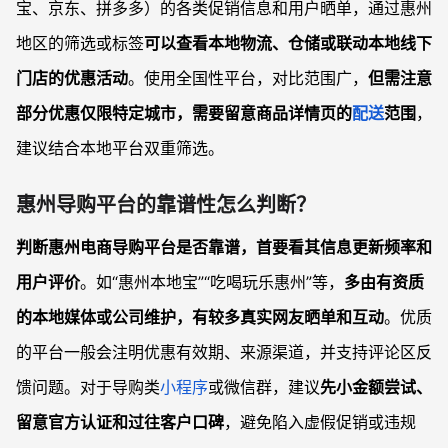
宝、京东、拼多多）的各类促销信息和用户晒单，通过惠州
地区的筛选或标签
可以查看本地物流、仓储或联动本地线下
门店的优惠活动
。使用全国性平台，对比范围广，
但需注意
部分优惠仅限特定城市，需要留意商品详情页的
配送
范围
，
建议结合本地平台双重筛选。
惠州导购平台的靠谱性怎么判断？
判断惠州电商导购平台是否靠谱，首要看其信息更新频率和
用户评价
。如“惠州本地宝”“吃喝玩乐惠州”等，
多由有资质
的本地媒体或公司维护，有较多真实网友晒单和互动
。优质
的平台一般会注明优惠有效期、来源渠道，并支持评论区反
馈问题。对于导购类
小程序
或微信群，建议
先小金额尝试、
留意官方认证和过往客户口碑
，避免陷入虚假促销或违规