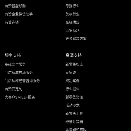
有赞智能导购
母婴行业
有赞企业微信助手
美妆行业
有赞连锁
蛋糕烘焙
百货商场
更多解决方案
服务支持
资源支持
基础交付服务
新零售智库
门店私域启动服务
专家说
门店私域经营咨询服务
成功案例
有赞云定制
行业报告
大客户SMILE+服务
新零售资讯
活动沙龙
新零售工具
经营计算器
零售知识百科