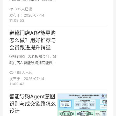
既不打扰传统导购节奏，又能
332人已读
明显提升客单价。线下卖场只
发布于：2026-07-14
要有基础的商品数据和简单硬
11:09:53
件，就能接入AI推荐与智能导
购工具，为顾客生成适合其户
鞋靴门店AI智能导购
型、预算和风格的家居搭配方
怎么做？用好推荐与
案，帮助顾客更快决策整套购
会员跟进提升销量
买，而不是零散买单件家具。
很多鞋靴门店老板都会问，鞋
靴门店AI智能导购到底能做什
么，怎么落地到日常卖货和会
485人已读
员运营里。如果只买系统却没
发布于：2026-07-14
有清晰流程，很难真正提升销
11:09:43
售转化和复购。下面从商品推
荐、导购流程、会员跟进和系
智能导购Agent意图
统选型几个角度，拆开讲清鞋
识别与成交链路怎么
靴门店AI智能导购怎么做，方
设计
便门店老板、运营经理和数字