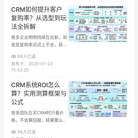
应速度、处理闭环、服务质量
CRM如何提升客户
三个指标来设计使用方式，客
复购率？从选型到玩
服效率和客户满意度通常都会
法全拆解
出现可量化改观。
很多企业明明持续在拉新，却
发现复购率迟迟上不去，获客
成本越来越高。想要真正靠老
98人已读
客户带来长期增长，需要把
发布于：2026-01-23
CRM 当成“客户复购中枢系
15:52:20
统”，围绕客户数据、标签分
群、自动化营销和会员体系做
CRM系统ROI怎么
系统化设计，让复购从“碰运
算？实用测算框架与
气”变成“可被管理的指标”。
公式
很多团队在买CRM时只看价
格，不会算回报，结果要么错
失机会，要么钱砸进去看不到
98人已读
效果。用清晰的ROI模型把成