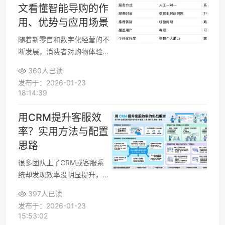
文看懂智能导购的作
用、优势与应用场景
随着新零售和数字化经营的不
断发展，消费者对购物体验的
要求越来越高，传统“被动式
360人已读
销售”已难以满足需求。在这
发布于：2026-01-23
一背景下，智能导购逐渐成为
18:14:39
零售行业的重要工具。那么，
智能导购是什么？它能解决哪
用CRM提升客服效
些问题？又是如何帮助商家提
率？实用方法与配置
升转化率和用户体验的？本文
思路
将进行系统讲解。
很多团队上了CRM或客服系
统却发现效率没明显提升，常
见原因是功能没用在关键环
397人已读
节、流程没调整、数据没进入
发布于：2026-01-23
日常管理。若把CRM视作客
15:53:02
服流程的“操作系统”，围绕响