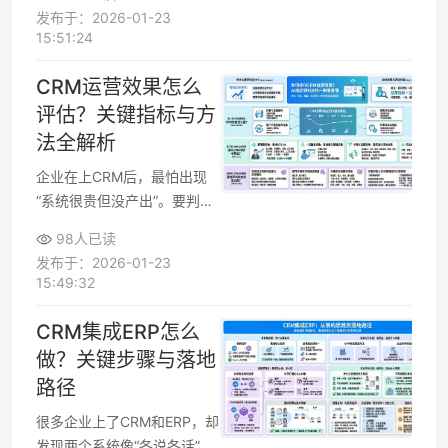
摆在一边。要提高CRM成功
发布于：2026-01-23
率，关键是提前识别典型实施
15:51:24
误区，在立项、选型、实施和
推广各阶段有意识地规避，而
CRM运营效果怎么
不是等到系统上线后再被动补
评估？关键指标与方
救。
法全解析
企业在上CRM后，最怕出现
“系统很贵但没产出”。要判断
投入是不是值得，需要一套能
98人已读
看得懂、能落地的指标体系，
发布于：2026-01-23
既能反映CRM运营是否带来
15:49:32
真实增长，也能帮助团队发现
问题、优化动作。围绕线索、
CRM集成ERP怎么
转化、留存到ROI，每个阶段
做？关键步骤与落地
都有可量化的衡量标准，匹配
路径
不同角色的汇报和决策需求，
让CRM效果评估变成持续优
很多企业上了CRM和ERP，却
化的抓手。
发现两个系统像“各说各话”。