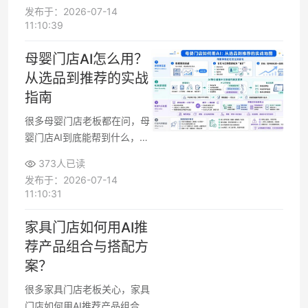
么搭配能力有限，错失不少成
发布于：2026-07-14
交机会。服装门店AI导购如果
11:10:39
用得好，既能快速给顾客推荐
合适款式和搭配，又能帮店长
母婴门店AI怎么用？
记录数据、优化货品结构。下
从选品到推荐的实战
面从选型、落地流程和导购协
指南
同几个角度，拆解一套适合大
部分服装门店的AI导购应用指
很多母婴门店老板都在问，母
南。
婴门店AI到底能帮到什么，能
不能真正在门店里帮助匹配不
373人已读
同家庭的选购需求，而不是停
发布于：2026-07-14
留在概念层面。围绕母婴门店
11:10:31
选品与推荐场景，AI已经可以
辅助门店洞察不同家庭的消费
家具门店如何用AI推
习惯、优化货架结构、做智能
荐产品组合与搭配方
推荐，从而提升转化率和复购
案？
效率。
很多家具门店老板关心，家具
门店如何用AI推荐产品组合，