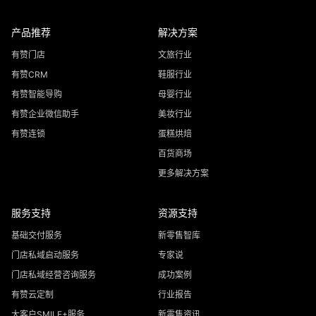
舍。
产品推荐
解决方案
有赞门店
文旅行业
有赞CRM
鞋服行业
有赞智能导购
母婴行业
有赞企业微信助手
美妆行业
有赞连锁
蛋糕烘焙
百货商场
更多解决方案
服务支持
资源支持
基础交付服务
新零售智库
门店私域启动服务
专家说
门店私域经营咨询服务
成功案例
有赞云定制
行业报告
大客户SMILE+服务
新零售资讯