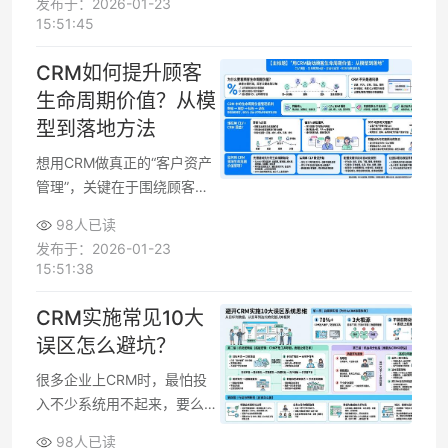
发布于：2026-01-23
本和收益量化，才能判断这套
15:51:45
CRM值不值得投、多久能回
本、是否该继续续费或更换方
CRM如何提升顾客
案。
生命周期价值？从模
型到落地方法
想用CRM做真正的“客户资产
管理”，关键在于围绕顾客生
命周期搭建一整套价值管理体
98人已读
系。很多团队只把CRM当作
发布于：2026-01-23
“通讯录”或“线索库”，缺少从
15:51:38
获客、转化、留存、挽回到流
失的全流程设计。围绕顾客生
CRM实施常见10大
命周期价值做客户运营，能显
误区怎么避坑？
著提升客户盈利能力和营销投
入产出比，也更便于向老板证
很多企业上CRM时，最怕投
明预算花得值不值。
入不少系统用不起来，要么项
目流产，要么只能当查询工具
98人已读