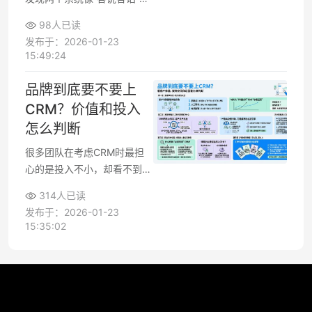
销售数据进不了财务和供应
98人已读
链，结果还是要靠Excel和人
发布于：2026-01-23
工传递。要让CRM集成ERP真
15:49:24
正发挥价值，需要在架构、数
据和流程上系统设计，从一开
品牌到底要不要上
始就明确集成范围和技术路
CRM？价值和投入
线，避免越集成越复杂、项目
怎么判断
时间一拖再拖。
很多团队在考虑CRM时最担
心的是投入不小，却看不到效
果。CRM并不是一个“装上就
314人已读
能起飞”的工具，而是帮助品
发布于：2026-01-23
牌把散落在各处的客户和数据
15:35:02
串起来，让每一笔营销、每一
条私域触达都更有效。判断要
不要上CRM，关键是看客户
体量、复购空间和运营能力，
再结合预算与增长目标做取