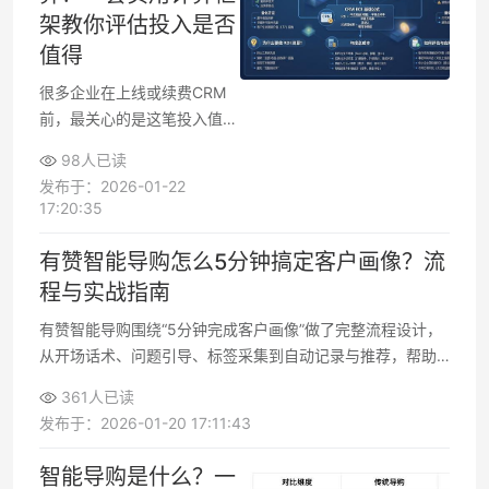
激励机制到团队协同，一整套
架教你评估投入是否
配合，而不是零散发送几条短
值得
信。
很多企业在上线或续费CRM
前，最关心的是这笔投入值不
值，要让老板相信这个决策，
98人已读
需要一套可复用的计算方法，
发布于：2026-01-22
能把“感觉有价值”变成“看得见
17:20:35
的收益数据”。通过拆解CRM
带来的“增收+降本+风险降
有赞智能导购怎么5分钟搞定客户画像？流
低”，再结合成本与回收期计
程与实战指南
算，企业就能在采购前、使用
中和复盘阶段，看到CRM项
有赞智能导购围绕“5分钟完成客户画像”做了完整流程设计，
目的投资回报。
从开场话术、问题引导、标签采集到自动记录与推荐，帮助
导购在短聊天中快速锁定客户需求。企业管理者关心的“咨询
361人已读
效率”和“画像质量”都能通过标准化话术模板与标签体系落
发布于：2026-01-20 17:11:43
地，既适合线下导购，也适用于电商客服、私域一对一运
营。
智能导购是什么？一