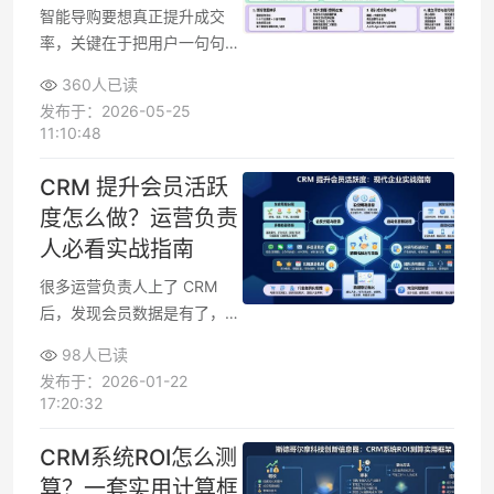
化负责人直接对照实操。
智能导购要想真正提升成交
率，关键在于把用户一句句自
然语言拆解成可执行的意图，
360人已读
再连接到合适的话术与动作。
发布于：2026-05-25
从意图识别到成交链路设计，
11:10:48
既是算法问题，也是产品与运
营的组合工程。围绕智能导购
CRM 提升会员活跃
Agent，需要一套清晰的意图
度怎么做？运营负责
体系、话术策略和数据闭环，
人必看实战指南
才能让对话从“能聊”变成“会
卖”。
很多运营负责人上了 CRM
后，发现会员数据是有了，活
跃度和复购率却迟迟上不来。
98人已读
问题通常不在系统本身，而在
发布于：2026-01-22
于没有把会员策略和 CRM 功
17:20:32
能真正打通。要想用好CRM
持续激活会员，需要从分层策
CRM系统ROI怎么测
略、自动化流程、内容触达、
算？一套实用计算框