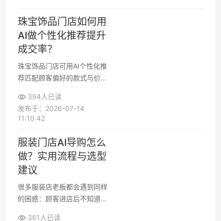
珠宝饰品门店如何用
AI做个性化推荐提升
成交率？
珠宝饰品门店可用AI个性化推
荐匹配顾客偏好的款式与价
位，辅助导购提升推荐准确度
394人已读
和成交率，同时改善服务体验
发布于：2026-07-14
并沉淀后续运营数据。
11:10:42
服装门店AI导购怎么
做？实用流程与选型
建议
很多服装店老板都会遇到同样
的困惑：顾客进店后不知道怎
么选衣服，导购员要么太忙要
361人已读