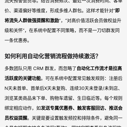
流失预警会员等。结合消费频次、最近一次消费时间、客单
价、渠道偏好等维度，形成多维人群包。这样才能针对“
即
将流失人群做强提醒和激励
”，“对高价值活跃会员做权益升
级和关怀”，在系统中配置不同策略，而不是一刀切群发同
一条优惠券。
如何利用自动化营销流程做持续激活？
多数团队只用 CRM 群发，而忽略了
自动化工作流才是拉高
活跃度的关键功能
。可在系统中配置常见触发规则：注册后
N天未首单、首单后X天未复购、连续30天未登录/未到店、
浏览某类商品未下单、购物车遗留、生日临近等。每个规则
绑定相应动作，如
发送专属优惠券、触发客服回访、推送会
员权益提醒
。关键是要设置触发频控和排除条件，避免同一