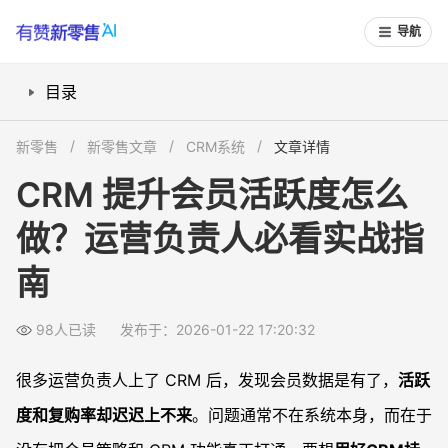
导航
目录
CRM 提升活跃度前，会员运营目标怎么定？
新零售
新零售文章
CRM系统
文章详情
如何在 CRM 中做会员分层和生命周期策略？
CRM 提升会员活跃度怎么
如何利用自动化营销流程做持续激活？
做？运营负责人必看实战指
会员标签和画像怎么设计，才能精准分群？
不同人群的激活策略怎么在 CRM 中落地？
南
触达渠道怎么选？不同内容放在哪个通路更合适？
内容和优惠怎么设计，才能真正提升活跃度？
98人已读
发布于：2026-01-22 17:20:32
怎么利用 CRM 数据看活跃度效果，指导优化？
很多运营负责人上了 CRM 后，发现会员数据是有了，
活跃
会员权益和激励机制如何在 CRM 中设计？
度和复购率却迟迟上不来
。问题通常不在系统本身，而在于
如何推动销售/门店/客服团队真正用 CRM 激活会员？