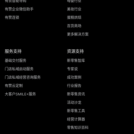
有赞智能导购
母婴行业
有赞企业微信助手
美妆行业
有赞连锁
蛋糕烘焙
百货商场
更多解决方案
服务支持
资源支持
基础交付服务
新零售智库
门店私域启动服务
专家说
门店私域经营咨询服务
成功案例
有赞云定制
行业报告
大客户SMILE+服务
新零售资讯
活动沙龙
新零售工具
经营计算器
零售知识百科