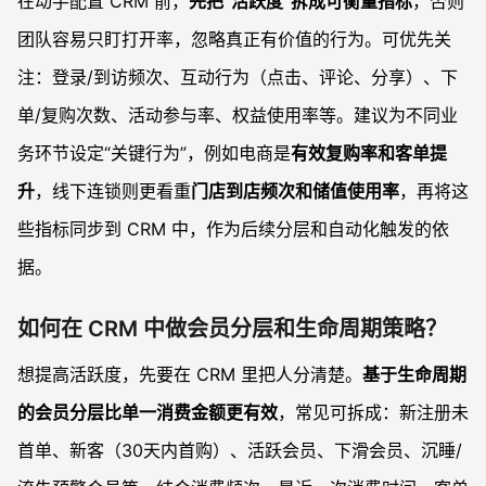
在动手配置 CRM 前，
先把“活跃度”拆成可衡量指标
，否则
团队容易只盯打开率，忽略真正有价值的行为。可优先关
注：登录/到访频次、互动行为（点击、评论、分享）、下
单/复购次数、活动参与率、权益使用率等。建议为不同业
务环节设定“关键行为”，例如电商是
有效复购率和客单提
升
，线下连锁则更看重
门店到店频次和储值使用率
，再将这
些指标同步到 CRM 中，作为后续分层和自动化触发的依
据。
如何在 CRM 中做会员分层和生命周期策略？
想提高活跃度，先要在 CRM 里把人分清楚。
基于生命周期
的会员分层比单一消费金额更有效
，常见可拆成：新注册未
首单、新客（30天内首购）、活跃会员、下滑会员、沉睡/