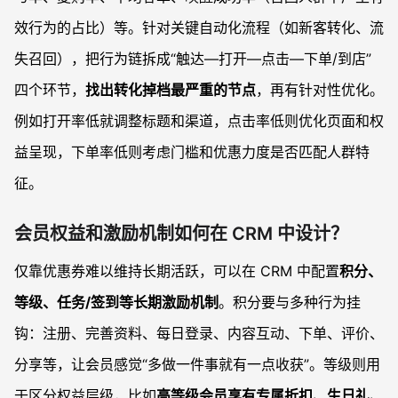
效行为的占比）等。针对关键自动化流程（如新客转化、流
失召回），把行为链拆成“触达—打开—点击—下单/到店”
四个环节，
找出转化掉档最严重的节点
，再有针对性优化。
例如打开率低就调整标题和渠道，点击率低则优化页面和权
益呈现，下单率低则考虑门槛和优惠力度是否匹配人群特
征。
会员权益和激励机制如何在 CRM 中设计？
仅靠优惠券难以维持长期活跃，可以在 CRM 中配置
积分、
等级、任务/签到等长期激励机制
。积分要与多种行为挂
钩：注册、完善资料、每日登录、内容互动、下单、评价、
分享等，让会员感觉“多做一件事就有一点收获”。等级则用
于区分权益层级，比如
高等级会员享有专属折扣、生日礼、