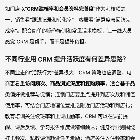
如门店以“
CRM建档率和会员资料完善度
”作为考核项之
一，销售看“跟进记录和转化率”，客服看“满意度与回访完
成率”。配合简单的操作培训和常见话术模板，让一线人员
感觉 CRM 是帮手，而不是额外负担。
不同行业用 CRM 提升活跃度有何差异思路？
不同业态的“活跃行为”差异很大，CRM 策略也应调整。电
商更看重
访问频次、商品浏览深度和复购频率
，适合基于品
类偏好做推荐与促销；连锁门店要重点提升到店次数和储值
使用率，可结合门店地理位置推送附近门店活动和到店礼；
教育培训关注续班率和上课出勤率，CRM 可以在课前提
醒、课后反馈、学习报告维度做精细触达；健身行业则围绕
打卡频次、私教课消耗做任务激励；酒店关注入住频率和会