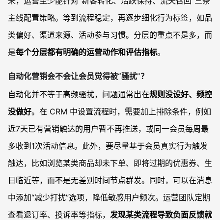
来，运营至少能针对“新客转化、活跃保持、流失召回”三条
主线配置策略。等到流程稳定，再逐步细化行为标签，如品
类偏好、渠道来源、活动参与习惯。分层的重点不是多，而
是
每个分层都有明确的运营动作和评估指标
。
自动化营销会不会让会员觉得被“骚扰”？
自动化并不等于高频骚扰，问题通常出在
规则没设好、频控
没做好
。在 CRM 中设置流程时，需要加上排除条件，例如
近7天已有营销触达的用户暂不再推送，或同一会员每周最
多收到1次活动信息。此外，要尽量基于会员真实行为触发
触达，比如浏览某类商品却未下单、即将过期的优惠券、生
日临近等，而不是无差别时间节点群发。同时，可以在消息
中添加“减少打扰”选项，降低敏感用户频次。运营团队定期
查看退订率、投诉率等指标，
发现某类流程导致负面反馈就