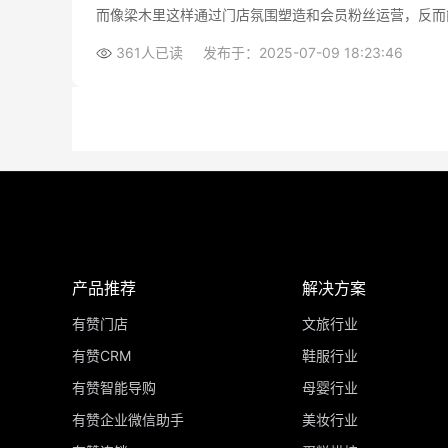
而像梁木里这样通过门店氛围塑造和会员粉丝运营，反而
设计。
361人已读
发布于：2025-07-09 18:23:46
产品推荐
解决方案
有赞门店
文旅行业
有赞CRM
鞋服行业
有赞智能导购
母婴行业
有赞企业微信助手
美妆行业