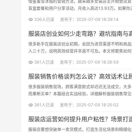
借鉴蜜雪冰城的营销方法，越来越多女装店主开始尝试盲
盲盒套餐和用户分享活动，月收入高达13.93万。如果
326人已读
发布于：2025-07-09 18:29:14
服装店创业如何少走弯路？避坑指南与
很多新手在服装店创业初期，会因为进货渠道不明和商品
入三十万，说明高效经营并非遥不可及。本文将聚焦如何
361人已读
发布于：2025-07-09 18:26:59
服装销售价格谈判怎么说？高效话术让
很多服装销售现场，顾客满意款式却迟迟无法成交，大多
而果断买单？本篇结合实战经验，详细解析服装销售常见
361人已读
发布于：2025-07-09 18:25:02
服装店运营如何提升用户粘性？场景打
服装店要想突破单一卖货模式，打造生活化场景和精细化