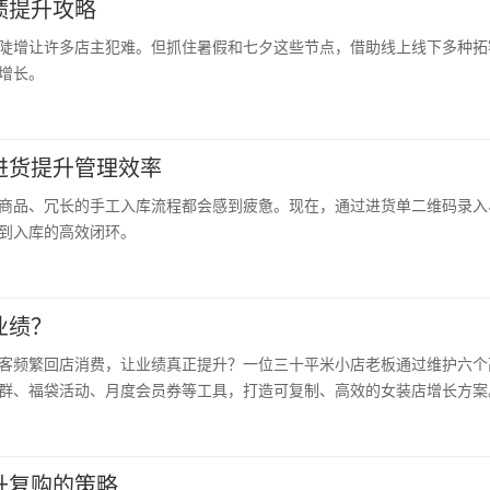
绩提升攻略
陡增让许多店主犯难。但抓住暑假和七夕这些节点，借助线上线下多种拓
增长。
进货提升管理效率
商品、冗长的手工入库流程都会感到疲惫。现在，通过进货单二维码录入
到入库的高效闭环。
业绩？
客频繁回店消费，让业绩真正提升？一位三十平米小店老板通过维护六个高
群、福袋活动、月度会员券等工具，打造可复制、高效的女装店增长方案
升复购的策略