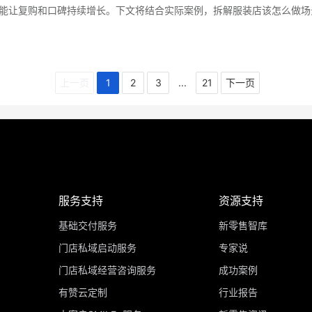
能让复购和口碑持续增长。下文将结合实际案例，拆解服装店该怎么做场
上一页
1
2
3
...
21
下一页
服务支持
资源支持
基础交付服务
新零售智库
门店私域启动服务
专家说
门店私域经营咨询服务
成功案例
有赞云定制
行业报告