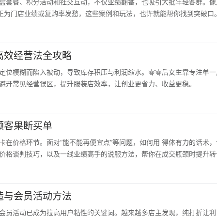
盒套餐、积分活动和社交互动，不仅业绩翻番，也吸引大批年轻客群。像
你正为门店业绩或复购率发愁，这些案例和玩法，也许就能帮你找到突破口
高效经营法全攻略
定位模糊而陷入被动，导致库存积压与利润缩水。零零后女生靠专注单一
避开常见经营误区，提升服装店效率，让创业更省力、收益更稳。
顾客果断买单
卡在价格环节。面对“能不能再便宜点”等问题，如何用 得体有力的话术
价格谈判技巧，以及一线业绩高手的说服方法，帮你在成交瓶颈时提升转
造与会员活动方法
会员活动已成为拉高用户粘性的关键词。越来越多店主发现，纯打折让利