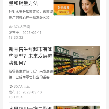
量和销量方法
针对水果分销商来说，微商城
推广的核心在于精准获客和提
升复购，找到符合本地用户消
374人已读
费习惯的渠道尤为关键。想要
发布于：2025-09-11
有效增加微商城访问量和销
18:30:32
量，不仅要优先激活现有客
户，还需巧用社交平台裂变，
新零售生鲜超市有哪
形成持续引流和转化的正循
些类型？未来发展趋
环。这篇内容将以实际角度，
势如何？
深入解读五种被反复验证有效
的推广方法，每一步都配有关
新零售生鲜超市近年来发展迅
键行动建议。
猛，已成为零售行业的重要增
长点。这类超市融合线上线下
357人已读
渠道，通过数字化手段提升运
发布于：2023-03-16
营效率，同时满足消费者对生
16:17:34
鲜产品便捷购买和品质保障的
双重需求。目前市场上主要存