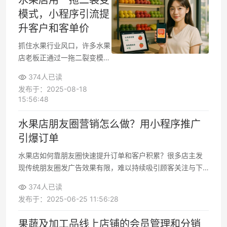
水果店用一拖二裂变
在三种主流模式，各自针对不
模式，小程序引流提
同消费场景和客群需求。未来
升客户和客单价
随着技术迭代和消费升级，行
业将呈现更明显的差异化竞争
抓住水果行业风口，许多水果
格局。
店老板正通过一拖二裂变模式
与小程序引流，实现快速引爆
374人已读
新客流量和提升客单价。本文
发布于：2025-08-18
深入剖析这一新玩法，结合真
15:56:48
实案例，帮助想转型或开新店
的老板，少走弯路，用低成本
水果店朋友圈营销怎么做？用小程序推广
实现客流和销量突破。
引爆订单
水果店如何靠朋友圈快速提升订单和客户积累？很多店主发
现传统朋友圈发广告效果有限，难以持续吸引顾客关注与下
单。借力小程序，水果店能低成本实现线上下单和促销活
374人已读
动，不仅能提升订单转化，还能把顾客沉淀到私域反复运
发布于：2025-06-25 11:56:28
营。本文围绕小程序在朋友圈推广中的高效玩法，帮水果店
主打造订单和客户的双重增长。
果蔬及加工品线上店铺的会员管理和分销