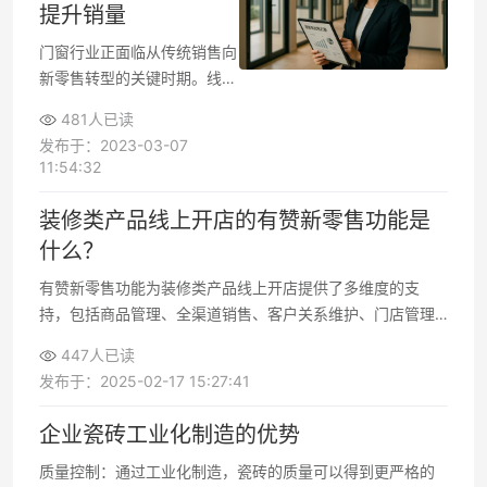
提升销量
门窗行业正面临从传统销售向
新零售转型的关键时期。线上
线下一体化已成为行业标配，
481人已读
但很多企业仍停留在简单开网
发布于：2023-03-07
店的阶段。实际上，通过精准
11:54:32
引流到店、数字化体验升级和
会员深度运营三大策略，门窗
装修类产品线上开店的有赞新零售功能是
企业能实现30%以上的业绩增
什么？
长。下面将拆解具体可落地的
执行方案。
有赞新零售功能为装修类产品线上开店提供了多维度的支
持，包括商品管理、全渠道销售、客户关系维护、门店管理
以及营销工具等，帮助商家实现线上线下无缝融合，提高运
447人已读
营效率和客户体验。
发布于：2025-02-17 15:27:41
企业瓷砖工业化制造的优势
质量控制：通过工业化制造，瓷砖的质量可以得到更严格的