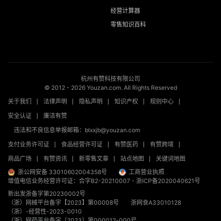
经营计算器
零售知识百科
杭州有赞科技有限公司
© 2012 -
2026
Youzan.com. All Rights Reserved
关于我们
法律声明
隐私声明
知识产权
规则中心
安全认证
廉洁有赞
违法和不良信息举报邮箱：blxxjb@youzan.com
支付业务许可证
食品经营许可证
有赞医药
有赞跨境
商品广场
有赞资讯
新零售文章
站点地图
关键词地图
浙公网安备 33010602004358号
工商营业执照
增值电信业务经营许可证：合字B2-20210007
-
浙ICP备2020040621号
新出发浙备字第20230002号
（浙）网械平台备字【2023】第00008号
浙网食A33010128
（浙）-经营性-2023-0010
（浙）网药平台备字〔2023〕第000012-000号