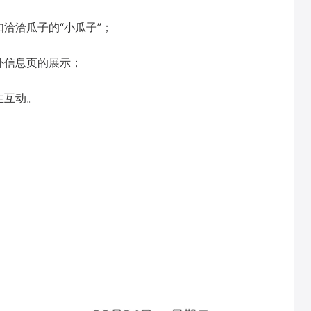
洽洽瓜子的“小瓜子”；
外信息页的展示；
生互动。