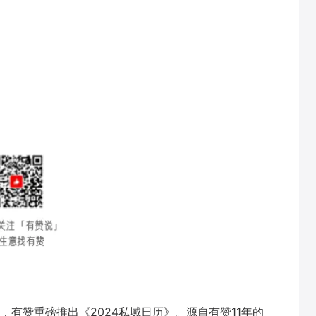
有赞重磅推出《2024私域日历》。源自有赞11年的