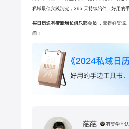
私域最佳实践沉淀，365 天持续陪伴，好用的
买日历送有赞新增长俱乐部会员
，获得好资源
间！
葩葩
有赞学堂认