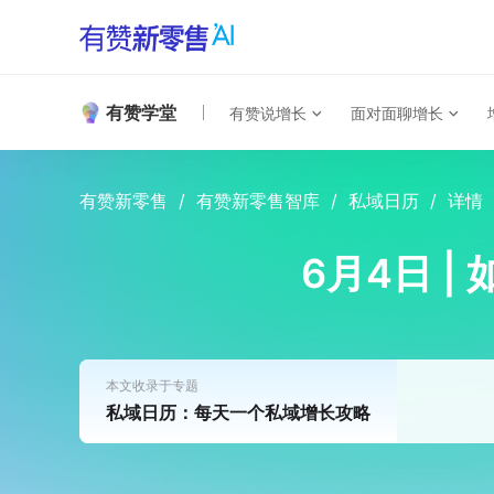
有赞学堂
有赞说增长
面对面聊增长
有赞新零售
/
有赞新零售智库
/
私域日历
/
详情
6月4日 
本文收录于专题
私域日历：每天一个私域增长攻略