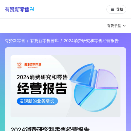
导航
有赞学堂
有赞新零售
/
有赞新零售智库
/
2024消费研究和零售经营报告
有赞说增长
私域日历
增长方法
有赞说案例拆解
有赞专家说
有赞成功案例
新零售最佳实践
面对面聊增长
有赞春季发布会
实干家直播间
新零售大会
新零售茶会
2024消费研究和零售经营报告