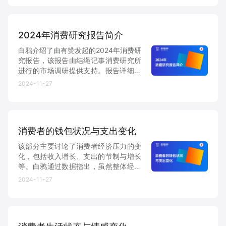
灵活自由的交流平台，让每位参会者都
能收获满满，推动业务成长。
增长俱乐部
2024年消费研究报告简介
增长俱乐部
有赞商盟
白鸦介绍了由有赞发起的2024年消费研
究报告，该报告由结绳记事消费研究所
商家社区
社群交流
进行的市场调研提供支持。报告详细分
析了中国消费者的消费行为及其变化趋
2024-11-27
势，并将其分为四个主要部分：消费者
合作共进
的钱包、消费者的生活状态、消费的驱
动力和正在发生的消费趋势。
入驻有赞
认证代理商
消费者的钱包状况与支出变化
认证服务商
设计服务商
该部分主要讨论了消费者经济压力的变
化，包括收入增长、支出的节制与增长
有赞云
数据通服务
等。白鸦通过数据指出，虽然整体经济
压力有所上升，但在2024年秋季后消费
2024-11-27
信心有所回升，尤其是在大额购物方
面。