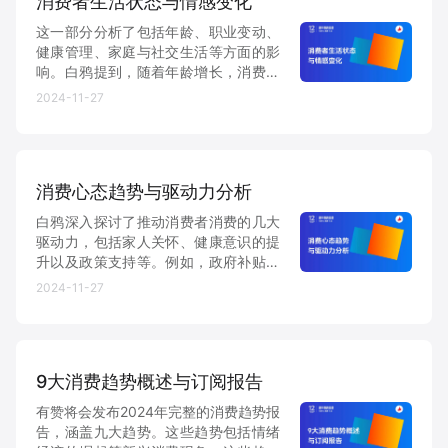
消费者生活状态与情感变化
这一部分分析了包括年龄、职业变动、
健康管理、家庭与社交生活等方面的影
响。白鸦提到，随着年龄增长，消费者
在健康、个人形象和家庭方面的投资增
2024-11-27
多，且他们更注重稳定的生活方式。特
别是在40岁以上的人群中，健康类消费
和个人形象管理的投资增多
消费心态趋势与驱动力分析
白鸦深入探讨了推动消费者消费的几大
驱动力，包括家人关怀、健康意识的提
升以及政策支持等。例如，政府补贴的
影响在2024年对消费产生了重要推动，
2024-11-27
尤其是在大家电领域，消费者对补贴的
关注度和实际购买意向显著提高。
9大消费趋势概述与订阅报告
有赞将会发布2024年完整的消费趋势报
告，涵盖九大趋势。这些趋势包括情绪