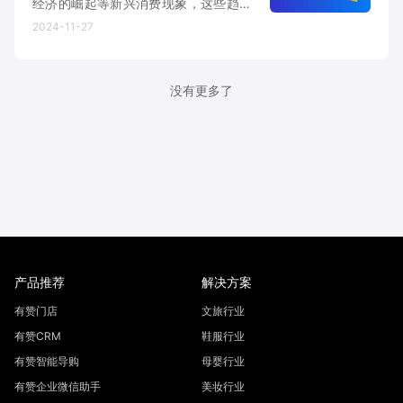
经济的崛起等新兴消费现象，这些趋势
将深刻影响未来的消费模式。
2024-11-27
没有更多了
产品推荐
解决方案
有赞门店
文旅行业
有赞CRM
鞋服行业
有赞智能导购
母婴行业
有赞企业微信助手
美妆行业