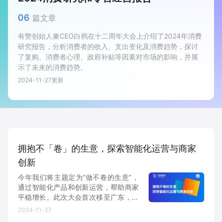
新零售私享会
门店经营增长公开课
06
篇文章
AllValue
战略合作
有赞创始人兼CEO白鸦在十二周年大会上介绍了2024年消费
研究报告，分析消费者的收入、支出变化及消费趋势，探讨
了复购、消费者心理、政府补贴等因素对市场的影响，并展
增长产品指南
示了未来的消费趋势。
智库
产品场景库
2024-11-27
更新
产品更新动态
帮助中心
行业洞察
拥抱不「卷」的生意，探索智能化运营与商家
品牌消费观
行业报告
创新
新零售资讯
今年我们将主题定为“做不卷的生意”，
通过智能化产品和创新运营，帮助商家
平稳增长。此次大会首次移至广东，汇
培训课程
聚行业创新与实践分享。全天有32个运
2024-11-27
营场景、多个分会场与平行论坛，打造
私域课程
新零售内参