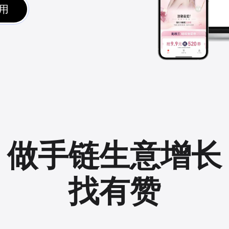
用
做手链生意增长
找有赞