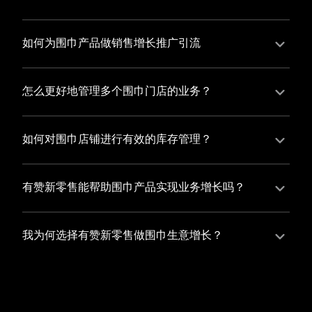
并不断优化服务，提高顾客体验，从而增加顾客忠诚
您可以使用有赞的裂变营销功能，通过给用户发放优惠
度。
券、邀请好友等方式，吸引更多的用户下单购买，并激
如何为围巾产品做销售增长推广引流
励已有用户再次购买，从而提高订单量
有赞新零售旗下产品营销工具、比如优惠券、满减活动
等，吸引更多客户到店消费。另外，通过有赞的微信公
怎么更好地管理多个围巾门店的业务？
众号、小程序等线上渠道，宣传您的门店和商品，也可
有赞新零售一站式解决方案，包括有赞微商城、有赞私
以帮助您增加客流量，赢得客户的青睐
域运营以及有赞小程序商城，将助您轻松打通线上线下
如何对围巾店铺进行有效的库存管理？
渠道，实现多个围巾门店的统一管理与智能运营，让您
您可以使用有赞的门店管理系统，它可以帮助您实现门
的业务蓬勃发展，收获更多满意客户。
店数据的集中管理，包括订单管理、员工管理、库存管
有赞新零售能帮助围巾产品实现业务增长吗？
理等，让您轻松掌控门店运营状况，提高管理效率
有赞新零售作为业内领先的一站式解决方案，整合线上
线下渠道、提供多样化店铺搭建、会员营销和大数据分
我为何选择有赞新零售做围巾生意增长？
析等丰富的产品组合，能够有效助力围巾产品拓展市
选择有赞新零售，您将轻松融合围巾生意所需的微商
场、提升销售业绩，为您实现业务增长保驾护航。
城、有赞私域运营以及有赞小程序商城等多元化销售渠
道，借助丰富的营销玩法和精准的数据分析，全方位提