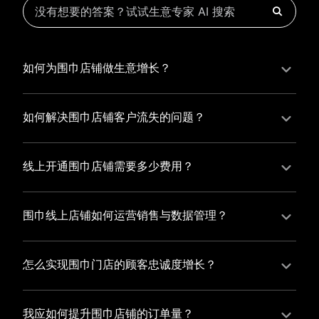
如何为围巾店铺做生意增长？
为围巾店铺实现持续生意增长，您可以通过有赞新零售
的一体化解决方案，整合线上线下资源，实现商品管
如何解决围巾店铺客户流失的问题？
理、会员营销和门店拓展的智能升级，从而提高围巾店
围巾店铺精细化运营，有赞私域运营助您轻松解决客户
铺的运营效率，促进业务增长。
流失问题，通过有赞微商城、有赞小程序商城搭建专属
线上开通围巾店铺需要多少费用？
品牌阵地，打造精准营销活动，为您锁定客户，提升复
选择有赞新零售，您可以开通围巾店铺，快速搭建属于
购率，实现业绩增长！
您的有赞微商城，我们为您提供有赞微商城、有赞私域
围巾线上店铺如何运营销售与数据管理？
运营和有赞小程序商城等一站式新零售解决方案，与您
有赞新零售旗下的有赞微商城、有赞私域运营和有赞小
共同打造独具特色的品牌，携手共创辉煌事业！
程序商城，为您的线上店铺提供一站式解决方案，从运
怎么实现围巾门店的顾客忠诚度增长？
营销售到数据管理，助力您轻松打造高效盈利的电商生
您可以使用有赞的会员管理系统，建立自己的会员体
态。
系，通过赠送积分、折扣等福利来吸引顾客再次购买，
我应如何提升围巾店铺的订单量？