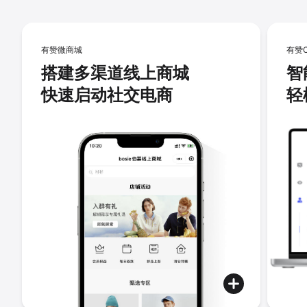
有赞微商城
有赞
搭建多渠道线上商城
智
快速启动社交电商
轻