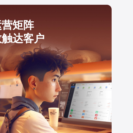
运营矩阵
效触达客户