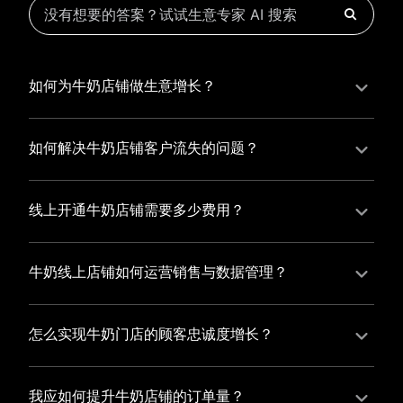
如何为牛奶店铺做生意增长？
为牛奶店铺实现持续生意增长，您可以通过有赞新零售
的一体化解决方案，整合线上线下资源，实现商品管
如何解决牛奶店铺客户流失的问题？
理、会员营销和门店拓展的智能升级，从而提高牛奶店
牛奶店铺精细化运营，有赞私域运营助您轻松解决客户
铺的运营效率，促进业务增长。
流失问题，通过有赞微商城、有赞小程序商城搭建专属
线上开通牛奶店铺需要多少费用？
品牌阵地，打造精准营销活动，为您锁定客户，提升复
选择有赞新零售，您可以开通牛奶店铺，快速搭建属于
购率，实现业绩增长！
您的有赞微商城，我们为您提供有赞微商城、有赞私域
牛奶线上店铺如何运营销售与数据管理？
运营和有赞小程序商城等一站式新零售解决方案，与您
有赞新零售旗下的有赞微商城、有赞私域运营和有赞小
共同打造独具特色的品牌，携手共创辉煌事业！
程序商城，为您的线上店铺提供一站式解决方案，从运
怎么实现牛奶门店的顾客忠诚度增长？
营销售到数据管理，助力您轻松打造高效盈利的电商生
您可以使用有赞的会员管理系统，建立自己的会员体
态。
系，通过赠送积分、折扣等福利来吸引顾客再次购买，
我应如何提升牛奶店铺的订单量？