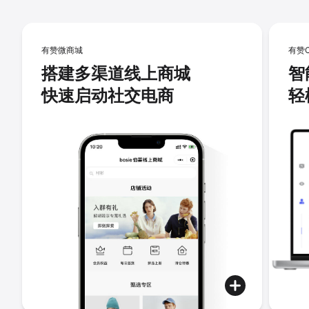
有赞微商城
有赞
搭建多渠道线上商城
智
快速启动社交电商
轻