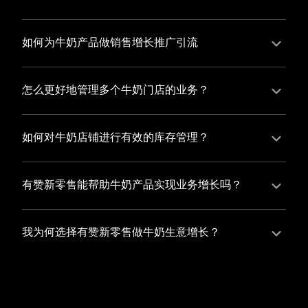
并不断优化服务，提高顾客体验，从而增加顾客忠诚
您可以使用有赞的裂变营销功能，通过给用户发放优惠
度。
券、邀请好友等方式，吸引更多的用户下单购买，并激
如何为牛奶产品做销售增长推广引流
励已有用户再次购买，从而提高订单量
有赞新零售旗下产品营销工具、比如优惠券、满减活动
等，吸引更多客户到店消费。另外，通过有赞的微信公
怎么更好地管理多个牛奶门店的业务？
众号、小程序等线上渠道，宣传您的门店和商品，也可
有赞新零售一站式解决方案，包括有赞微商城、有赞私
以帮助您增加客流量，赢得客户的青睐
域运营以及有赞小程序商城，将助您轻松打通线上线下
如何对牛奶店铺进行有效的库存管理？
渠道，实现多个牛奶门店的统一管理与智能运营，让您
您可以使用有赞的门店管理系统，它可以帮助您实现门
的业务蓬勃发展，收获更多满意客户。
店数据的集中管理，包括订单管理、员工管理、库存管
有赞新零售能帮助牛奶产品实现业务增长吗？
理等，让您轻松掌控门店运营状况，提高管理效率
有赞新零售作为业内领先的一站式解决方案，整合线上
线下渠道、提供多样化店铺搭建、会员营销和大数据分
我为何选择有赞新零售做牛奶生意增长？
析等丰富的产品组合，能够有效助力牛奶产品拓展市
选择有赞新零售，您将轻松融合牛奶生意所需的微商
场、提升销售业绩，为您实现业务增长保驾护航。
城、有赞私域运营以及有赞小程序商城等多元化销售渠
道，借助丰富的营销玩法和精准的数据分析，全方位提