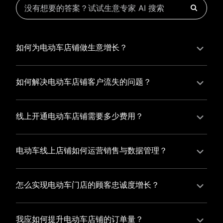
如何为电动车店铺做生意增长？
为电动车店铺实现持续生意增长，您可以通过有赞新零
售的一体化解决方案，整合线上线下资源，实现商品管
如何解决电动车店铺客户流失的问题？
理、会员营销和门店拓展的智能升级，从而提高电动车
电动车店铺精细化运营，有赞私域运营助您轻松解决客
店铺的运营效率，促进业务增长。
户流失问题，通过有赞微商城、有赞小程序商城搭建专
线上开通电动车店铺需要多少费用？
属品牌阵地，打造精准营销活动，为您锁定客户，提升
选择有赞新零售，您可以开通电动车店铺，快速搭建属
复购率，实现业绩增长！
于您的有赞微商城，我们为您提供有赞微商城、有赞私
电动车线上店铺如何运营销售与数据管理？
域运营和有赞小程序商城等一站式新零售解决方案，与
有赞新零售旗下的有赞微商城、有赞私域运营和有赞小
您共同打造独具特色的品牌，携手共创辉煌事业！
程序商城，为您的线上店铺提供一站式解决方案，从运
怎么实现电动车门店的顾客忠诚度增长？
营销售到数据管理，助力您轻松打造高效盈利的电商生
您可以使用有赞的会员管理系统，建立自己的会员体
态。
系，通过赠送积分、折扣等福利来吸引顾客再次购买，
我应如何提升电动车店铺的订单量？