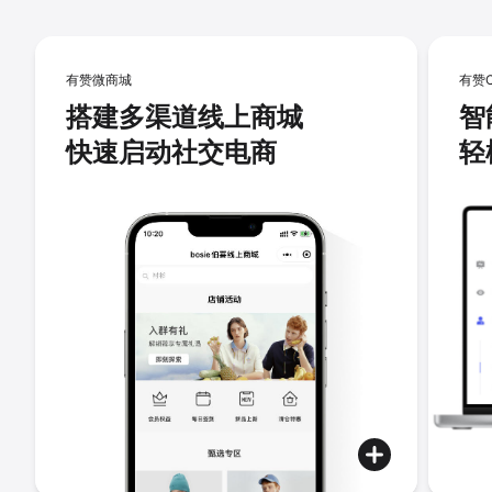
有赞微商城
有赞
搭建多渠道线上商城
智
快速启动社交电商
轻