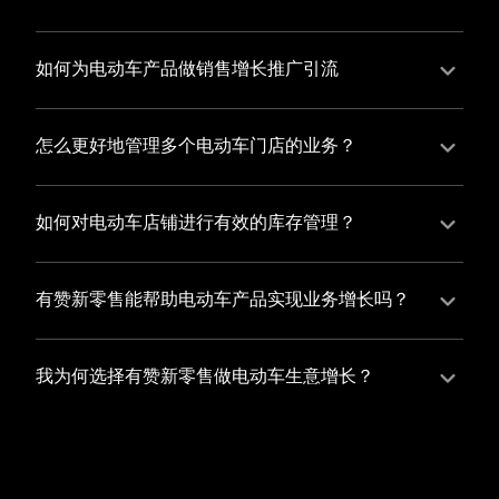
并不断优化服务，提高顾客体验，从而增加顾客忠诚
您可以使用有赞的裂变营销功能，通过给用户发放优惠
度。
券、邀请好友等方式，吸引更多的用户下单购买，并激
如何为电动车产品做销售增长推广引流
励已有用户再次购买，从而提高订单量
有赞新零售旗下产品营销工具、比如优惠券、满减活动
等，吸引更多客户到店消费。另外，通过有赞的微信公
怎么更好地管理多个电动车门店的业务？
众号、小程序等线上渠道，宣传您的门店和商品，也可
有赞新零售一站式解决方案，包括有赞微商城、有赞私
以帮助您增加客流量，赢得客户的青睐
域运营以及有赞小程序商城，将助您轻松打通线上线下
如何对电动车店铺进行有效的库存管理？
渠道，实现多个电动车门店的统一管理与智能运营，让
您可以使用有赞的门店管理系统，它可以帮助您实现门
您的业务蓬勃发展，收获更多满意客户。
店数据的集中管理，包括订单管理、员工管理、库存管
有赞新零售能帮助电动车产品实现业务增长吗？
理等，让您轻松掌控门店运营状况，提高管理效率
有赞新零售作为业内领先的一站式解决方案，整合线上
线下渠道、提供多样化店铺搭建、会员营销和大数据分
我为何选择有赞新零售做电动车生意增长？
析等丰富的产品组合，能够有效助力电动车产品拓展市
选择有赞新零售，您将轻松融合电动车生意所需的微商
场、提升销售业绩，为您实现业务增长保驾护航。
城、有赞私域运营以及有赞小程序商城等多元化销售渠
道，借助丰富的营销玩法和精准的数据分析，全方位提