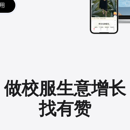
用
做校服生意增长
找有赞