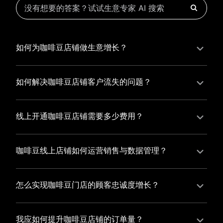
如何为咖啡豆店铺做生意增长？
为咖啡豆店铺实现持续生意增长，您可以通过有赞新零
售的一体化解决方案，整合线上线下资源，实现商品管
如何解决咖啡豆店铺客户流失的问题？
理、会员营销和门店拓展的智能升级，从而提高咖啡豆
咖啡豆店铺精细化运营，有赞私域运营助您轻松解决客
店铺的运营效率，促进业务增长。
户流失问题，通过有赞微商城、有赞小程序商城搭建专
线上开通咖啡豆店铺需要多少费用？
属品牌阵地，打造精准营销活动，为您锁定客户，提升
选择有赞新零售，您可以开通咖啡豆店铺，快速搭建属
复购率，实现业绩增长！
于您的有赞微商城，我们为您提供有赞微商城、有赞私
咖啡豆线上店铺如何运营销售与数据管理？
域运营和有赞小程序商城等一站式新零售解决方案，与
有赞新零售旗下的有赞微商城、有赞私域运营和有赞小
您共同打造独具特色的品牌，携手共创辉煌事业！
程序商城，为您的线上店铺提供一站式解决方案，从运
怎么实现咖啡豆门店的顾客忠诚度增长？
营销售到数据管理，助力您轻松打造高效盈利的电商生
您可以使用有赞的会员管理系统，建立自己的会员体
态。
系，通过赠送积分、折扣等福利来吸引顾客再次购买，
我应如何提升咖啡豆店铺的订单量？