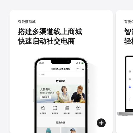
有赞微商城
有赞
搭建多渠道线上商城
智
快速启动社交电商
轻