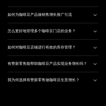
并不断优化服务，提高顾客体验，从而增加顾客忠诚
您可以使用有赞的裂变营销功能，通过给用户发放优惠
度。
券、邀请好友等方式，吸引更多的用户下单购买，并激
如何为咖啡豆产品做销售增长推广引流
励已有用户再次购买，从而提高订单量
有赞新零售旗下产品营销工具、比如优惠券、满减活动
等，吸引更多客户到店消费。另外，通过有赞的微信公
怎么更好地管理多个咖啡豆门店的业务？
众号、小程序等线上渠道，宣传您的门店和商品，也可
有赞新零售一站式解决方案，包括有赞微商城、有赞私
以帮助您增加客流量，赢得客户的青睐
域运营以及有赞小程序商城，将助您轻松打通线上线下
如何对咖啡豆店铺进行有效的库存管理？
渠道，实现多个咖啡豆门店的统一管理与智能运营，让
您可以使用有赞的门店管理系统，它可以帮助您实现门
您的业务蓬勃发展，收获更多满意客户。
店数据的集中管理，包括订单管理、员工管理、库存管
有赞新零售能帮助咖啡豆产品实现业务增长吗？
理等，让您轻松掌控门店运营状况，提高管理效率
有赞新零售作为业内领先的一站式解决方案，整合线上
线下渠道、提供多样化店铺搭建、会员营销和大数据分
我为何选择有赞新零售做咖啡豆生意增长？
析等丰富的产品组合，能够有效助力咖啡豆产品拓展市
选择有赞新零售，您将轻松融合咖啡豆生意所需的微商
场、提升销售业绩，为您实现业务增长保驾护航。
城、有赞私域运营以及有赞小程序商城等多元化销售渠
道，借助丰富的营销玩法和精准的数据分析，全方位提