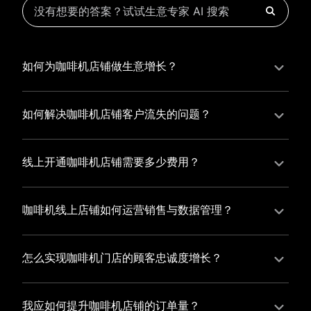
如何为咖啡机店铺做生意增长？
为咖啡机店铺实现持续生意增长，您可以通过有赞新零
售的一体化解决方案，整合线上线下资源，实现商品管
如何解决咖啡机店铺客户流失的问题？
理、会员营销和门店拓展的智能升级，从而提高咖啡机
咖啡机店铺精细化运营，有赞私域运营助您轻松解决客
店铺的运营效率，促进业务增长。
户流失问题，通过有赞微商城、有赞小程序商城搭建专
线上开通咖啡机店铺需要多少费用？
属品牌阵地，打造精准营销活动，为您锁定客户，提升
选择有赞新零售，您可以开通咖啡机店铺，快速搭建属
复购率，实现业绩增长！
于您的有赞微商城，我们为您提供有赞微商城、有赞私
咖啡机线上店铺如何运营销售与数据管理？
域运营和有赞小程序商城等一站式新零售解决方案，与
有赞新零售旗下的有赞微商城、有赞私域运营和有赞小
您共同打造独具特色的品牌，携手共创辉煌事业！
程序商城，为您的线上店铺提供一站式解决方案，从运
怎么实现咖啡机门店的顾客忠诚度增长？
营销售到数据管理，助力您轻松打造高效盈利的电商生
您可以使用有赞的会员管理系统，建立自己的会员体
态。
系，通过赠送积分、折扣等福利来吸引顾客再次购买，
我应如何提升咖啡机店铺的订单量？