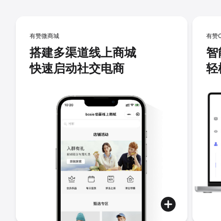
有赞微商城
有赞
搭建多渠道线上商城
智
快速启动社交电商
轻