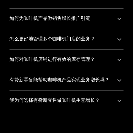
并不断优化服务，提高顾客体验，从而增加顾客忠诚
您可以使用有赞的裂变营销功能，通过给用户发放优惠
度。
券、邀请好友等方式，吸引更多的用户下单购买，并激
如何为咖啡机产品做销售增长推广引流
励已有用户再次购买，从而提高订单量
有赞新零售旗下产品营销工具、比如优惠券、满减活动
等，吸引更多客户到店消费。另外，通过有赞的微信公
怎么更好地管理多个咖啡机门店的业务？
众号、小程序等线上渠道，宣传您的门店和商品，也可
有赞新零售一站式解决方案，包括有赞微商城、有赞私
以帮助您增加客流量，赢得客户的青睐
域运营以及有赞小程序商城，将助您轻松打通线上线下
如何对咖啡机店铺进行有效的库存管理？
渠道，实现多个咖啡机门店的统一管理与智能运营，让
您可以使用有赞的门店管理系统，它可以帮助您实现门
您的业务蓬勃发展，收获更多满意客户。
店数据的集中管理，包括订单管理、员工管理、库存管
有赞新零售能帮助咖啡机产品实现业务增长吗？
理等，让您轻松掌控门店运营状况，提高管理效率
有赞新零售作为业内领先的一站式解决方案，整合线上
线下渠道、提供多样化店铺搭建、会员营销和大数据分
我为何选择有赞新零售做咖啡机生意增长？
析等丰富的产品组合，能够有效助力咖啡机产品拓展市
选择有赞新零售，您将轻松融合咖啡机生意所需的微商
场、提升销售业绩，为您实现业务增长保驾护航。
城、有赞私域运营以及有赞小程序商城等多元化销售渠
道，借助丰富的营销玩法和精准的数据分析，全方位提